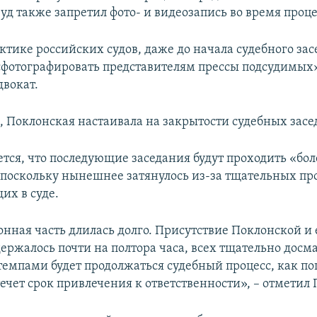
д также запретил фото- и видеозапись во время проце
ктике российских судов, даже до начала судебного за
фотографировать представителям прессы подсудимых»
двокат.
м, Поклонская настаивала на закрытости судебных засе
ется, что последующие заседания будут проходить «бол
 поскольку нынешнее затянулось из-за тщательных пр
их в суде.
нная часть длилась долго. Присутствие Поклонской и е
держалось почти на полтора часа, всех тщательно досм
темпами будет продолжаться судебный процесс, как п
ечет срок привлечения к ответственности», – отметил 