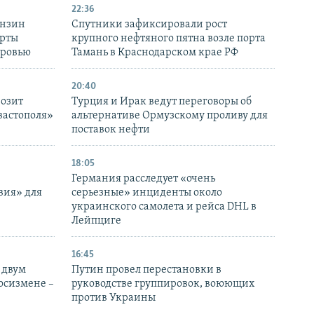
22:36
ензин
Спутники зафиксировали рост
ерты
крупного нефтяного пятна возле порта
оровью
Тамань в Краснодарском крае РФ
20:40
розит
Турция и Ирак ведут переговоры об
вастополя»
альтернативе Ормузскому проливу для
поставок нефти
18:05
Германия расследует «очень
вия» для
серьезные» инциденты около
украинского самолета и рейса DHL в
Лейпциге
16:45
 двум
Путин провел перестановки в
госизмене –
руководстве группировок, воюющих
против Украины