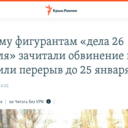
му фигурантам «дела 26
ля» зачитали обвинение 
или перерыв до 25 январ
14:32
ся
Читать без VPN