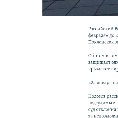
Российский В
февраля» до 
Поклонская з
Об этом в к
защищает одн
крымскотатар
«25 января на
Полозов расс
подсудимым –
суд отклонил 
за невозможн