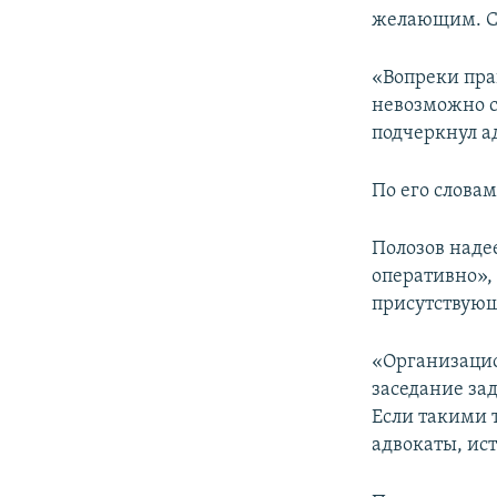
желающим. Су
«Вопреки пра
невозможно с
подчеркнул а
По его слова
Полозов наде
оперативно»,
присутствующ
«Организацио
заседание за
Если такими 
адвокаты, ист