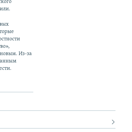
ского
тили.
овых
оторые
остности
во»,
новым. Из-за
 данным
ести.