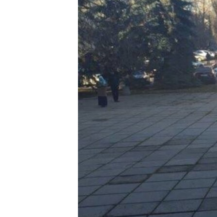
ПОБЕДИТЕЛЕЙ НЕ СУДЯТ?
КРЫМ.НЕПОКОРЕННЫЙ
ELIFBE
УКРАИНСКАЯ ПРОБЛЕМА КРЫМА