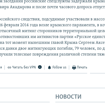
м заседания российские спецслужбы задержали крым
аира Акадырова и после почти часового допроса отпус
ссийского следствия, подсудимые участвовали в масс
26 февраля 2014 года возле крымского парламента, в к
отысячный митинг сторонников территориальной цел
отивостоявших им активистов партии «Русское единст
на тот момент нынешним главой Крыма Сергеем Аксе
ся давки двое митингующих погибли, 79 человек, по
олучили телесные повреждения различной степени тяж
ся
Читать без VPN
Follow us
Печать
НОВОСТИ