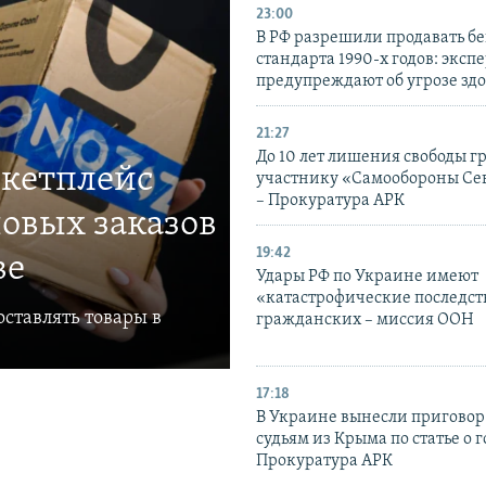
23:00
В РФ разрешили продавать б
стандарта 1990-х годов: эксп
предупреждают об угрозе зд
21:27
До 10 лет лишения свободы г
ркетплейс
участнику «Самообороны Се
– Прокуратура АРК
овых заказов
19:42
ве
Удары РФ по Украине имеют
«катастрофические последст
ставлять товары в
гражданских – миссия ООН
17:18
В Украине вынесли приговор
судьям из Крыма по статье о 
Прокуратура АРК