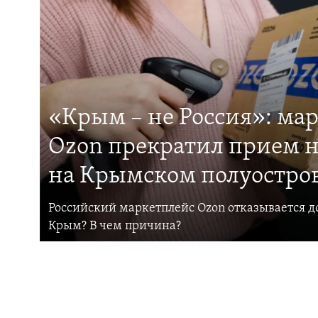
«Крым – не Россия»: ма
Ozon прекратил прием н
на Крымском полуостро
Российский маркетплейс Ozon отказывается до
Крым? В чем причина?