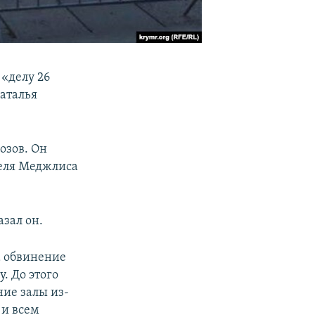
«делу 26
Наталья
озов. Он
теля Меджлиса
азал он.
а обвинение
. До этого
ние залы из-
 и всем