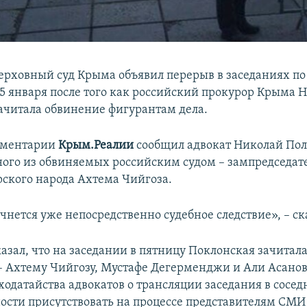
ерховный суд Крыма объявил перерыв в заседаниях по 
25 января после того как российский прокурор Крыма 
ачитала обвинение фигурантам дела.
омментарии
Крым.Реалии
сообщил адвокат Николай Пол
ого из обвиняемых российским судом – зампредседа
ского народа Ахтема Чийгоза.
чнется уже непосредственно судебное следствие», – ск
казал, что на заседании в пятницу Поклонская зачитал
 Ахтему Чийгозу, Мустафе Дегерменджи и Али Асанову
ходатайства адвокатов о трансляции заседания в сосед
ости присутствовать на процессе представителям СМИ