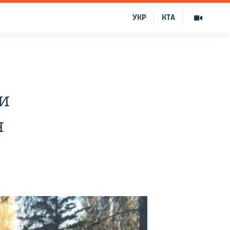
УКР
КТА
и
я