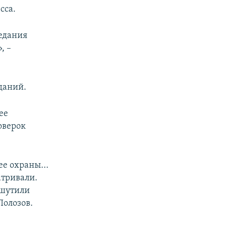
сса.
седания
, –
даний.
ее
оверок
е охраны...
атривали.
ошутили
Полозов.