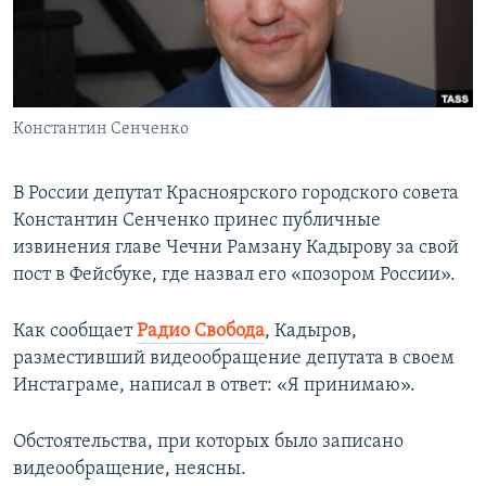
ПРИСОЕДИНЯЙТЕСЬ!
ПОБЕДИТЕЛЕЙ НЕ СУДЯТ?
КРЫМ.НЕПОКОРЕННЫЙ
ELIFBE
Константин Сенченко
УКРАИНСКАЯ ПРОБЛЕМА КРЫМА
Все сайты RFE/RL
В России депутат Красноярского городского совета
Константин Сенченко принес публичные
извинения главе Чечни Рамзану Кадырову за свой
пост в Фейсбуке, где назвал его «позором России».
Как сообщает
Радио Свобода
, Кадыров,
разместивший видеообращение депутата в своем
Инстаграме, написал в ответ: «Я принимаю».
Обстоятельства, при которых было записано
видеообращение, неясны.