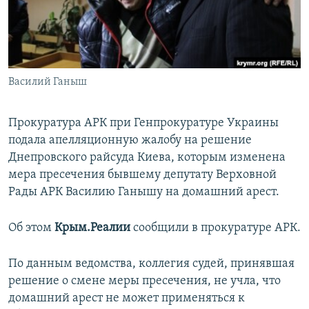
ПРИСОЕДИНЯЙТЕСЬ!
ПОБЕДИТЕЛЕЙ НЕ СУДЯТ?
КРЫМ.НЕПОКОРЕННЫЙ
ELIFBE
Василий Ганыш
УКРАИНСКАЯ ПРОБЛЕМА КРЫМА
Все сайты RFE/RL
Прокуратура АРК при Генпрокуратуре Украины
подала апелляционную жалобу на решение
Днепровского райсуда Киева, которым изменена
мера пресечения бывшему депутату Верховной
Рады АРК Василию Ганышу на домашний арест.
Об этом
Крым.Реалии
сообщили в прокуратуре АРК.
По данным ведомства, коллегия судей, принявшая
решение о смене меры пресечения, не учла, что
домашний арест не может применяться к