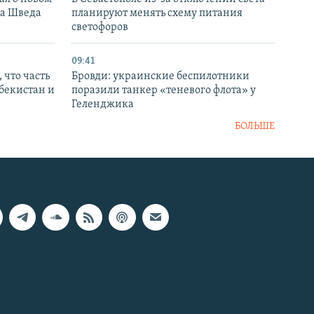
ка Шведа
планируют менять схему питания
светофоров
09:41
 что часть
Бровди: украинские беспилотники
збекистан и
поразили танкер «теневого флота» у
Геленджика
БОЛЬШЕ