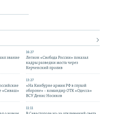
16:27
чил звание
Легион «Свобода России» показал
кадры разведки моста через
Керченский пролив
13:27
оссийские
«На Кинбурне армия РФ в глухой
ке «Сиваш»
обороне» – командир ОТК «Одесса»
ВСУ Денис Носиков
11:11
ал о новом
В Севастополе из-за отключений света