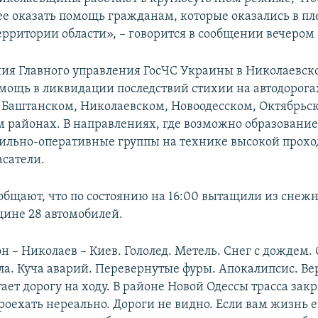
е оказать помощь гражданам, которые оказались в п
рритории области», – говорится в сообщении вечером 
ия Главного управления ГосЧС Украины в Николаевск
мощь в ликвидации последствий стихии на автодорога
 Баштанском, Николаевском, Новоодесском, Октябрьс
 районах. В направлениях, где возможно образование 
ильно-оперативные группы на технике высокой прохо
асатели.
общают, что по состоянию на 16:00 вытащили из снеж
ине 28 автомобилей.
н – Николаев – Киев. Гололед. Метель. Снег с дождем
кла. Куча аварий. Перевернутые фуры. Апокалипсис. Ве
ает дорогу на ходу. В районе Новой Одессы трасса зак
роехать нереально. Дороги не видно. Если вам жизнь е