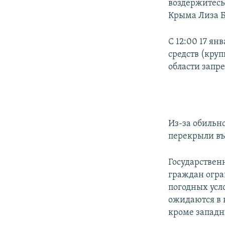
воздержитесь 
Крыма Лиза Б
С 12:00 17 я
средств (кру
области запр
Из-за обильн
перекрыли въ
Государствен
граждан огра
погодных усло
ожидаются в 
кроме западн