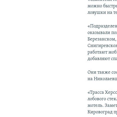
ПОБЕДИТЕЛЕЙ НЕ СУДЯТ?
можно быстре
КРЫМ.НЕПОКОРЕННЫЙ
ловушки на те
ELIFBE
«Подразделен
УКРАИНСКАЯ ПРОБЛЕМА КРЫМА
оказывали по
Березанском,
Снигиревском
работают моб
добавляют сп
Они также со
на Николаевщ
«Трасса Херсо
лобового сте
мотель. Замет
Кировоград п