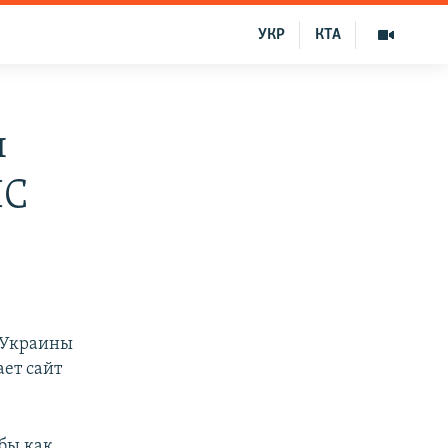
УКР
КТА
я
ЧС
 Украины
ает сайт
бы как