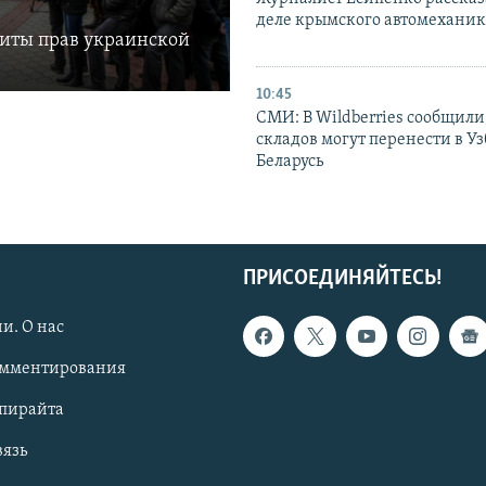
деле крымского автомехани
щиты прав украинской
10:45
СМИ: В Wildberries сообщили,
складов могут перенести в У
Беларусь
ПРИСОЕДИНЯЙТЕСЬ!
и. О нас
омментирования
опирайта
вязь