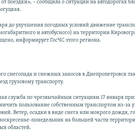
от поездки», – сообщила о ситуации на автодорогах бл
огуцкая.
нваря до улучшения погодных условий движение транс
пногабаритного и автобусного) на территории Кировог
ещено, информирует ГосЧС этого региона.
ого снегопада и снежных заносов в Днепропетровск та
езд грузовому транспорту.
ная служба по чрезвычайным ситуациям 17 января при
ничить пользование собственным транспортом из-за 
вий. Ветер, осадки в виде снега или мокрого дождя, г
воскресенье-понедельник на большей части территор
ых областей.