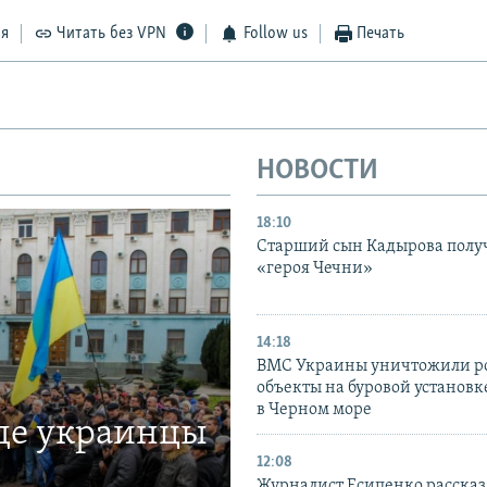
ся
Читать без VPN
Follow us
Печать
НОВОСТИ
18:10
Старший сын Кадырова полу
«героя Чечни»
14:18
ВМС Украины уничтожили р
объекты на буровой установ
в Черном море
где украинцы
12:08
Журналист Есипенко рассказ