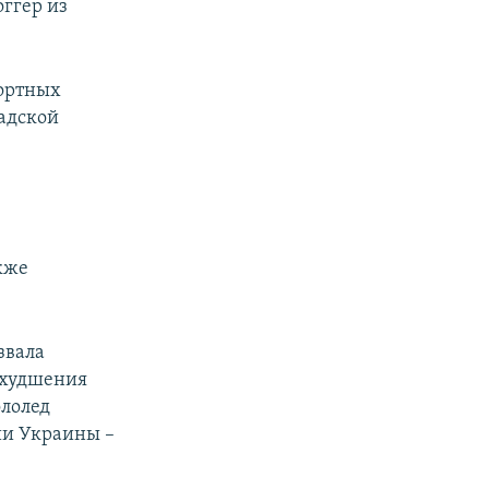
оггер из
портных
радской
кже
звала
ухудшения
ололед
ии Украины –