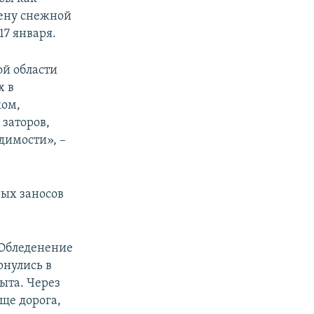
лену снежной
17 января.
ой области
х в
ком,
заторов,
димости», –
ных заносов
. Обледенение
рнулись в
рыта. Через
ще дорога,