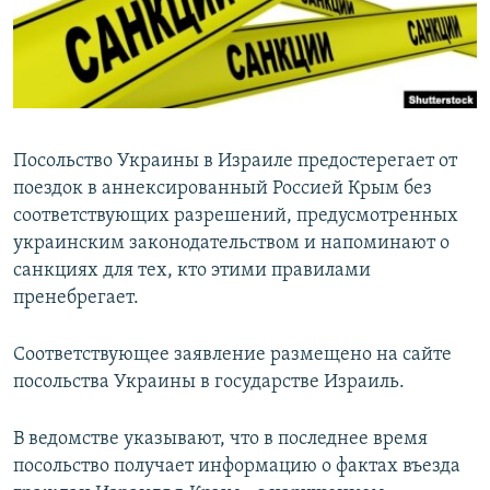
ПРИСОЕДИНЯЙТЕСЬ!
ПОБЕДИТЕЛЕЙ НЕ СУДЯТ?
КРЫМ.НЕПОКОРЕННЫЙ
ELIFBE
УКРАИНСКАЯ ПРОБЛЕМА КРЫМА
Посольство Украины в Израиле предостерегает от
Все сайты RFE/RL
поездок в аннексированный Россией Крым без
соответствующих разрешений, предусмотренных
украинским законодательством и напоминают о
санкциях для тех, кто этими правилами
пренебрегает.
Соответствующее заявление размещено на сайте
посольства Украины в государстве Израиль.
В ведомстве указывают, что в последнее время
посольство получает информацию о фактах въезда