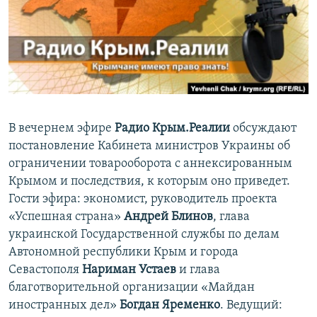
ПРИСОЕДИНЯЙТЕСЬ!
ПОБЕДИТЕЛЕЙ НЕ СУДЯТ?
КРЫМ.НЕПОКОРЕННЫЙ
ELIFBE
УКРАИНСКАЯ ПРОБЛЕМА КРЫМА
Все сайты RFE/RL
В вечернем эфире
Радио Крым.Реалии
обсуждают
постановление Кабинета министров Украины об
ограничении товарооборота с аннексированным
Крымом и последствия, к которым оно приведет.
Гости эфира: экономист, руководитель проекта
«Успешная страна»
Андрей Блинов
, глава
украинской Государственной службы по делам
Автономной республики Крым и города
Севастополя
Нариман Устаев
и глава
благотворительной организации «Майдан
иностранных дел»
Богдан Яременко
. Ведущий: