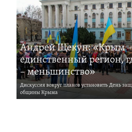
Андрей Щекун: «Крым –
единственный регион, 
– меньшинство»
Дискуссия вокруг планов установить День за
общины Крыма