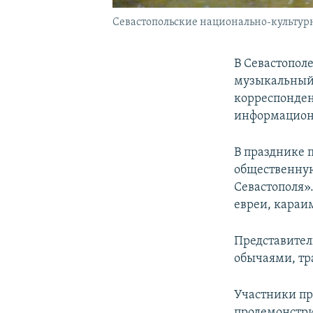
Севастопольские национально-культур
В Севастопол
музыкальный 
корреспонде
информацион
В празднике 
общественну
Севастополя».
евреи, караи
Представител
обычаями, т
Участники пр
продемонстри