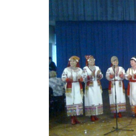
ПОБЕДИТЕЛЕЙ НЕ СУДЯТ?
КРЫМ.НЕПОКОРЕННЫЙ
ELIFBE
УКРАИНСКАЯ ПРОБЛЕМА КРЫМА