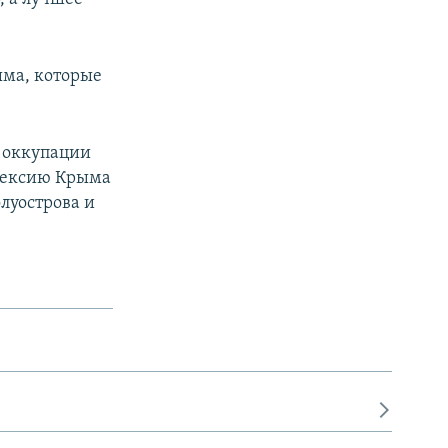
ыма, которые
 оккупации
ннексию Крыма
луострова и