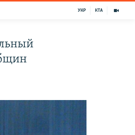
УКР
КТА
альный
общин