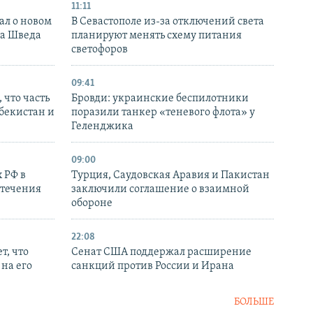
11:11
ал о новом
В Севастополе из-за отключений света
ка Шведа
планируют менять схему питания
светофоров
09:41
 что часть
Бровди: украинские беспилотники
збекистан и
поразили танкер «теневого флота» у
Геленджика
09:00
 РФ в
Турция, Саудовская Аравия и Пакистан
стечения
заключили соглашение о взаимной
обороне
22:08
т, что
Сенат США поддержал расширение
на его
санкций против России и Ирана
БОЛЬШЕ