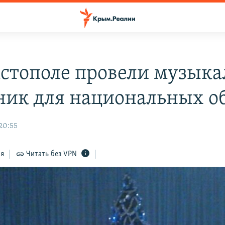
астополе провели музык
ник для национальных 
20:55
ся
Читать без VPN