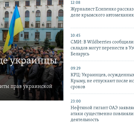
12:08
Журналист Есипенко рассказ
деле крымского автомехани
10:45
СМИ: В Wildberries сообщили,
складов могут перенести в У
Беларусь
где украинцы
09:29
КРЦ: Украинцев, осужденных
Крыму, не отпускают после и
щиты прав украинской
сроков
23:00
Нефтяной гигант ОАЭ заявляе
атаки существенно повлияли 
деятельность