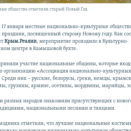
ные общества отметили старый Новый Год
е 17 января местные национально-культурные обществ
праздник, посвященный старому Новому году. Как со
нт
Крым.Реалии
, мероприятие проходило в Культурно-
ном центре в Камышовой бухте.
приняли участие национальные общины, которые вход
ю организацию «Ассоциация национально-культурных
 Среди них – русские, белорусы, греки, немцы, крымс
мы, грузины, армяне, осетины, мордвины, марийцы, э
и разных народов знакомили присутствующих с ново
радициями, национальными песнями и танцами.
аздника отметили, что лучшие национальные костюм
ровало мордовское национально-культурное общество