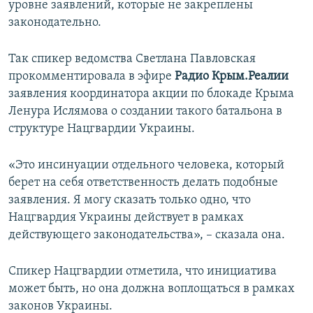
уровне заявлений, которые не закреплены
ПРИСОЕДИНЯЙТЕСЬ!
ПОБЕДИТЕЛЕЙ НЕ СУДЯТ?
законодательно.
КРЫМ.НЕПОКОРЕННЫЙ
Так спикер ведомства Светлана Павловская
ELIFBE
прокомментировала в эфире
Радио Крым.Реалии
УКРАИНСКАЯ ПРОБЛЕМА КРЫМА
заявления координатора акции по блокаде Крыма
Все сайты RFE/RL
Ленура Ислямова о создании такого батальона в
структуре Нацгвардии Украины.
«Это инсинуации отдельного человека, который
берет на себя ответственность делать подобные
заявления. Я могу сказать только одно, что
Нацгвардия Украины действует в рамках
действующего законодательства», – сказала она.
Спикер Нацгвардии отметила, что инициатива
может быть, но она должна воплощаться в рамках
законов Украины.