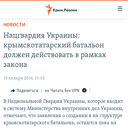
Доступность
ссылки
Вернуться
НОВОСТИ
к
НОВОСТИ
Нацгвардия Украины:
основному
СПЕЦПРОЕКТЫ
содержанию
крымскотатарский батальон
ВОДА
Вернутся
ГРУЗ 200
должен действовать в рамках
к
ИСТОРИЯ
КАРТА ВОЕННЫХ ОБЪЕКТОВ КРЫМА
закона
главной
ЕЩЕ
11 ЛЕТ ОККУПАЦИИ КРЫМА. 11 ИСТОРИЙ СОПРОТИВЛЕНИЯ
навигации
19 января 2016, 10:55
Вернутся
РАДІО СВОБОДА
ИНТЕРАКТИВ
к
Поделиться
Читать без VPN
КАК ОБОЙТИ БЛОКИРОВКУ
ИНФОГРАФИКА
поиску
В Национальной Гвардии Украины, которое входит
ТЕЛЕПРОЕКТ КРЫМ.РЕАЛИИ
Українською
в систему Министерства внутренних дел Украины,
СОВЕТЫ ПРАВОЗАЩИТНИКОВ
отмечают, что заявления о создании в их структуре
Qırımtatar
крымскотатарского батальона, остаются пока на
ПРОПАВШИЕ БЕЗ ВЕСТИ