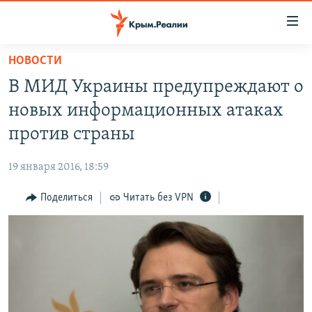
Доступность
ссылки
Вернуться
НОВОСТИ
к
НОВОСТИ
В МИД Украины предупреждают о
основному
СПЕЦПРОЕКТЫ
содержанию
новых информационных атаках
ВОДА
Вернутся
ГРУЗ 200
против страны
к
ИСТОРИЯ
КАРТА ВОЕННЫХ ОБЪЕКТОВ КРЫМА
главной
19 января 2016, 18:59
ЕЩЕ
11 ЛЕТ ОККУПАЦИИ КРЫМА. 11 ИСТОРИЙ СОПРОТИВЛЕНИЯ
навигации
Вернутся
Поделиться
Читать без VPN
РАДІО СВОБОДА
ИНТЕРАКТИВ
к
КАК ОБОЙТИ БЛОКИРОВКУ
ИНФОГРАФИКА
поиску
ТЕЛЕПРОЕКТ КРЫМ.РЕАЛИИ
Українською
СОВЕТЫ ПРАВОЗАЩИТНИКОВ
Qırımtatar
ПРОПАВШИЕ БЕЗ ВЕСТИ