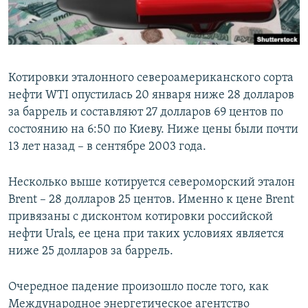
ПРИСОЕДИНЯЙТЕСЬ!
ПОБЕДИТЕЛЕЙ НЕ СУДЯТ?
КРЫМ.НЕПОКОРЕННЫЙ
ELIFBE
Котировки эталонного североамериканского сорта
УКРАИНСКАЯ ПРОБЛЕМА КРЫМА
нефти WTI опустилась 20 января ниже 28 долларов
Все сайты RFE/RL
за баррель и составляют 27 долларов 69 центов по
состоянию на 6:50 по Киеву. Ниже цены были почти
13 лет назад – в сентябре 2003 года.
Несколько выше котируется североморский эталон
Brent – 28 долларов 25 центов. Именно к цене Brent
привязаны с дисконтом котировки российской
нефти Urals, ее цена при таких условиях является
ниже 25 долларов за баррель.
Очередное падение произошло после того, как
Международное энергетическое агентство