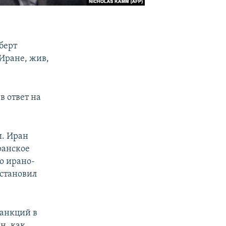
берт
 Иране, жив,
в ответ на
и. Иран
ранское
о ирано-
становил
анкций в
н, как