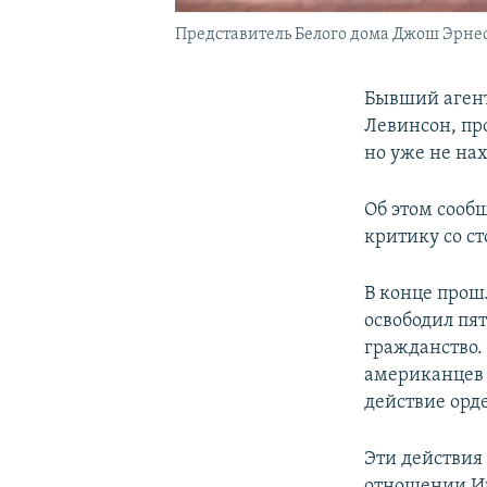
Представитель Белого дома Джош Эрне
Бывший агент
Левинсон, пр
но уже не нах
Об этом сообщ
критику со с
В конце прош
освободил пя
гражданство.
американцев 
действие орде
Эти действия
отношении Ир