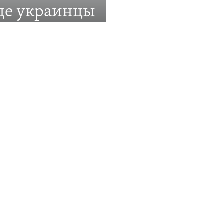
где украинцы
18:53
В Керчи дрон упал на жилой 
российские власти сообщают
щиты прав украинской
17:28
Удар РФ по Одессе: поврежде
пострадал человек – власти
ПРИСОЕДИНЯЙТЕСЬ!
и. О нас
омментирования