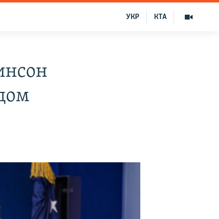
УКР
КТА
инсон
 дом