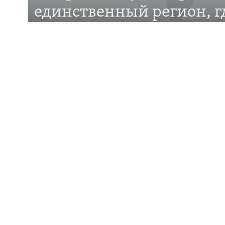
единственный регион, 
– меньшинство»
Дискуссия вокруг планов установить День за
общины Крыма
ПОДДЕРЖКА
ИНФО
Присылайте свои видео и фото
Крым.Реали
Приложение для iOS и Андроид
Правила к