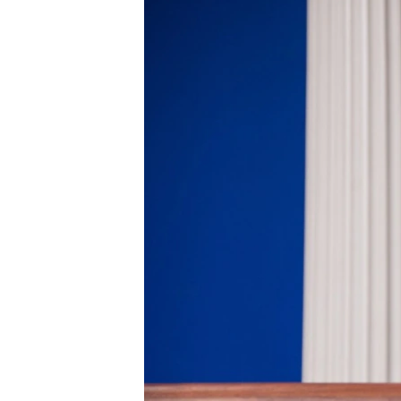
ПОБЕДИТЕЛЕЙ НЕ СУДЯТ?
КРЫМ.НЕПОКОРЕННЫЙ
ELIFBE
УКРАИНСКАЯ ПРОБЛЕМА КРЫМА