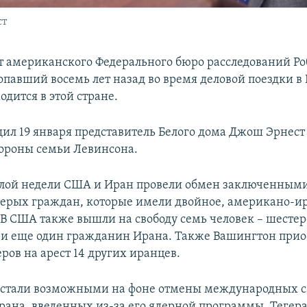
ст
 американского Федерального бюро расследований Ро
опавший восемь лет назад во время деловой поездки в
одится в этой стране.
ил 19 января представитель Белого дома Джош Эрнест 
тороны семьи Левинсона.
лой недели США и Иран провели обмен заключенным
терых граждан, которые имели двойное, американо-и
 В США также вышли на свободу семь человек – шестер
и еще один гражданин Ирана. Также Вашингтон прио
ров на арест 14 других иранцев.
 стали возможными на фоне отмены международных с
ана, введенных из-за его ядерной программы. Тегера