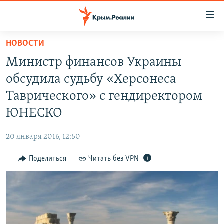
Доступность
ссылки
Вернуться
НОВОСТИ
к
НОВОСТИ
Министр финансов Украины
основному
СПЕЦПРОЕКТЫ
содержанию
обсудила судьбу «Херсонеса
ВОДА
Вернутся
ГРУЗ 200
Таврического» с гендиректором
к
ИСТОРИЯ
КАРТА ВОЕННЫХ ОБЪЕКТОВ КРЫМА
ЮНЕСКО
главной
ЕЩЕ
11 ЛЕТ ОККУПАЦИИ КРЫМА. 11 ИСТОРИЙ СОПРОТИВЛЕНИЯ
навигации
20 января 2016, 12:50
Вернутся
РАДІО СВОБОДА
ИНТЕРАКТИВ
к
Поделиться
Читать без VPN
КАК ОБОЙТИ БЛОКИРОВКУ
ИНФОГРАФИКА
поиску
ТЕЛЕПРОЕКТ КРЫМ.РЕАЛИИ
Українською
СОВЕТЫ ПРАВОЗАЩИТНИКОВ
Qırımtatar
ПРОПАВШИЕ БЕЗ ВЕСТИ