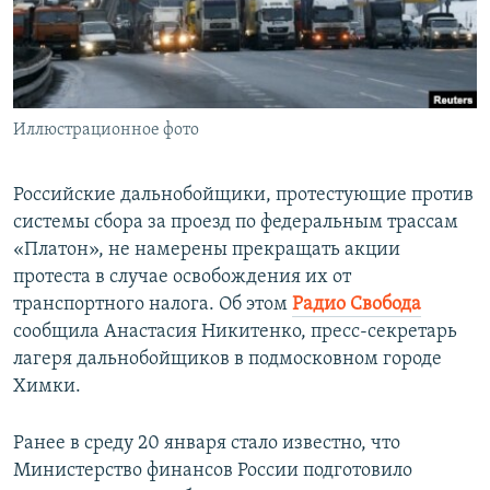
ПРИСОЕДИНЯЙТЕСЬ!
ПОБЕДИТЕЛЕЙ НЕ СУДЯТ?
КРЫМ.НЕПОКОРЕННЫЙ
ELIFBE
Иллюстрационное фото
УКРАИНСКАЯ ПРОБЛЕМА КРЫМА
Все сайты RFE/RL
Российские дальнобойщики, протестующие против
системы сбора за проезд по федеральным трассам
«Платон», не намерены прекращать акции
протеста в случае освобождения их от
транспортного налога. Об этом
Радио Свобода
сообщила Анастасия Никитенко, пресс-секретарь
лагеря дальнобойщиков в подмосковном городе
Химки.
Ранее в среду 20 января стало известно, что
Министерство финансов России подготовило