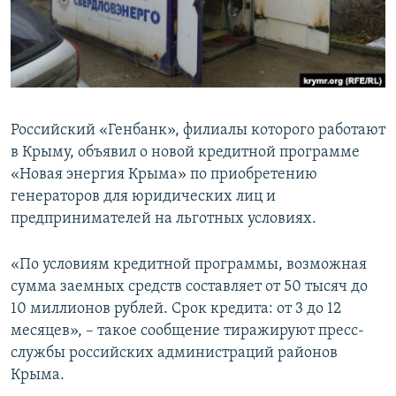
ПРИСОЕДИНЯЙТЕСЬ!
ПОБЕДИТЕЛЕЙ НЕ СУДЯТ?
КРЫМ.НЕПОКОРЕННЫЙ
ELIFBE
УКРАИНСКАЯ ПРОБЛЕМА КРЫМА
Российский «Генбанк», филиалы которого работают
Все сайты RFE/RL
в Крыму, объявил о новой кредитной программе
«Новая энергия Крыма» по приобретению
генераторов для юридических лиц и
предпринимателей на льготных условиях.
«По условиям кредитной программы, возможная
сумма заемных средств составляет от 50 тысяч до
10 миллионов рублей. Срок кредита: от 3 до 12
месяцев», – такое сообщение тиражируют пресс-
службы российских администраций районов
Крыма.