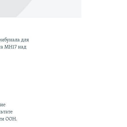
рибунала для
са MH17 над
ние
льтате
сти ООН.