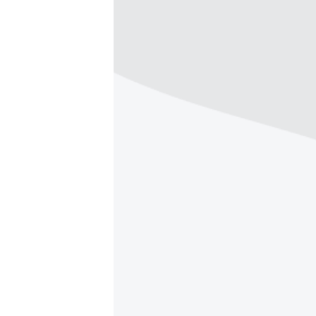
ПОБЕДИТЕЛЕЙ НЕ СУДЯТ?
КРЫМ.НЕПОКОРЕННЫЙ
ELIFBE
УКРАИНСКАЯ ПРОБЛЕМА КРЫМА