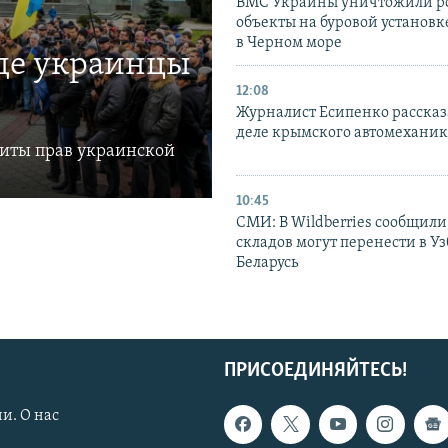
ВМС Украины уничтожили р
объекты на буровой установ
в Черном море
где украинцы
12:08
Журналист Есипенко рассказ
деле крымского автомехани
щиты прав украинской
10:45
СМИ: В Wildberries сообщили,
складов могут перенести в У
Беларусь
ПРИСОЕДИНЯЙТЕСЬ!
и. О нас