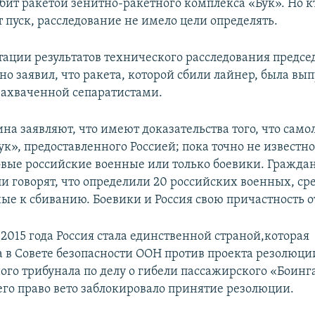
сбит ракетой зенитно-ракетного комплекса «Бук». Но 
 пуск, расследование не имело цели определять.
тации результатов технического расследования председ
но заявил, что ракета, которой сбили лайнер, была вы
захваченной сепаратистами.
на заявляют, что имеют доказательства того, что само
к», предоставленного Россией; пока точно не известно
овые российские военные или только боевики. Гражда
ли говорят, что определили 20 российских военных, ср
ные к сбиванию. Боевики и Россия свою причастность 
2015 года Россия стала единственной страной,которая
а в Совете безопасности ООН против проекта резолюци
го трибунала по делу о гибели пассажирского «Боинга
 его право вето заблокировало принятие резолюции.