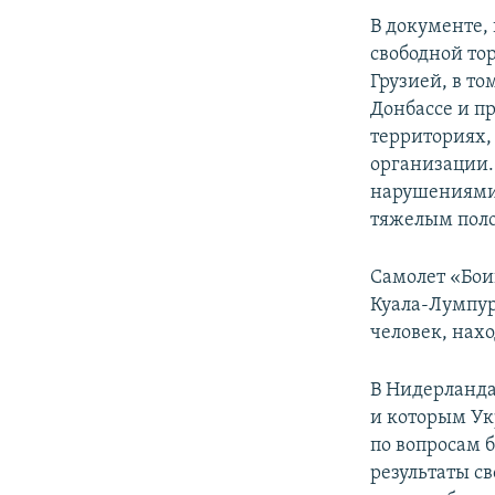
В документе, 
свободной то
Грузией, в то
Донбассе и п
территориях,
организации.
нарушениями 
тяжелым пол
Самолет «Бои
Куала-Лумпур 
человек, нах
В Нидерланда
и которым Ук
по вопросам б
результаты св