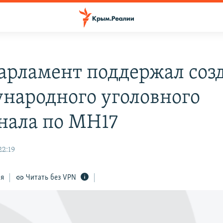
арламент поддержал соз
народного уголовного
нала по MH17
22:19
ся
Читать без VPN