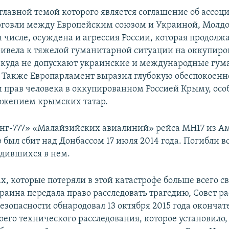
главной темой которого является соглашение об ассоц
рговли между Европейским союзом и Украиной, Молдо
м числе, осуждена и агрессия России, которая продолж
ривела к тяжелой гуманитарной ситуации на оккупир
 куда не допускают украинские и международные гу
 Также Европарламент выразил глубокую обеспокоенн
прав человека в оккупированном Россией Крыму, осо
ожением крымских татар.
нг-777» «Малайзийских авиалиний» рейса MH17 из А
был сбит над Донбассом 17 июля 2014 года. Погибли вс
одившихся в нем.
х, которые потеряли в этой катастрофе больше всего с
раина передала право расследовать трагедию, Совет р
езопасности обнародовал 13 октября 2015 года оконча
оего технического расследования, которое установило, 