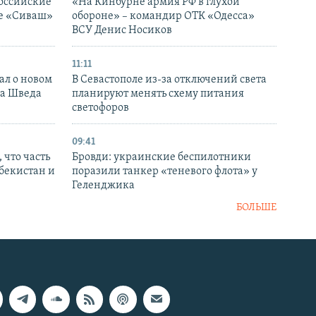
оссийские
«На Кинбурне армия РФ в глухой
ке «Сиваш»
обороне» – командир ОТК «Одесса»
ВСУ Денис Носиков
11:11
ал о новом
В Севастополе из-за отключений света
ка Шведа
планируют менять схему питания
светофоров
09:41
 что часть
Бровди: украинские беспилотники
збекистан и
поразили танкер «теневого флота» у
Геленджика
БОЛЬШЕ