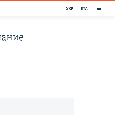
УКР
КТА
дание