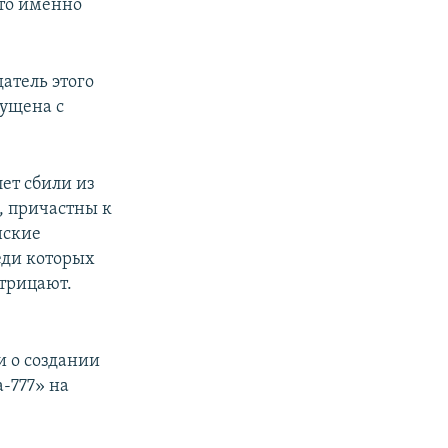
кто именно
атель этого
пущена с
лет сбили из
, причастны к
нские
еди которых
отрицают.
и о создании
-777» на