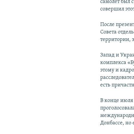
самолет был 
совершил этот
После презен
Совета отдель
территории, 
Запад и Украи
комплекса «Бу
этому и кадр
расследовате
есть причаст
В конце июля 
проголосовал
международно
Донбассе, но