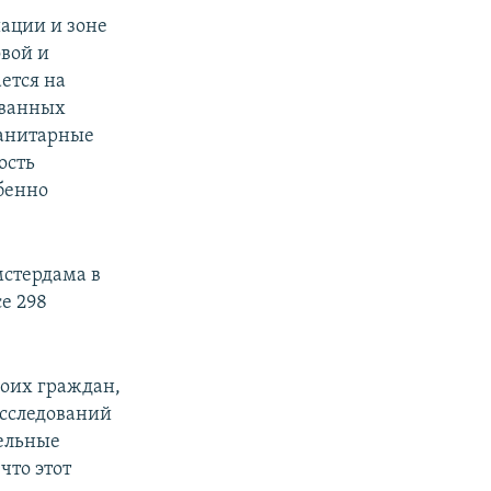
иации и зоне
вой и
ается на
ованных
манитарные
ость
бенно
мстердама в
е 298
воих граждан,
асследований
тельные
что этот