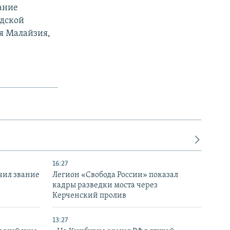
ание
ндской
я Малайзия,
16:27
чил звание
Легион «Свобода России» показал
кадры разведки моста через
Керченский пролив
13:27