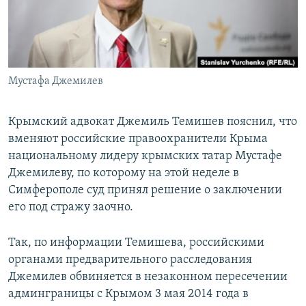
ПРИСОЕДИНЯЙТЕСЬ!
ПОБЕДИТЕЛЕЙ НЕ СУДЯТ?
КРЫМ.НЕПОКОРЕННЫЙ
ELIFBE
Мустафа Джемилев
УКРАИНСКАЯ ПРОБЛЕМА КРЫМА
Все сайты RFE/RL
Крымский адвокат Джемиль Темишев пояснил, что
вменяют российские правоохранители Крыма
национальному лидеру крымских татар Мустафе
Джемилеву, по которому на этой неделе в
Симферополе суд принял решение о заключении
его под стражу заочно.
Так, по информации Темишева, российскими
органами предварительного расследования
Джемилев обвиняется в незаконном пересечении
админграницы с Крымом 3 мая 2014 года в