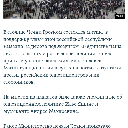
ПРИСОЕДИНЯЙТЕСЬ!
ПОБЕДИТЕЛЕЙ НЕ СУДЯТ?
КРЫМ.НЕПОКОРЕННЫЙ
ELIFBE
В столице Чечни Грозном состоялся митинг в
УКРАИНСКАЯ ПРОБЛЕМА КРЫМА
поддержку главы этой российской республики
Все сайты RFE/RL
Рамзана Кадырова под лозунгом «В единстве наша
сила». По данным российской полиции, в нем
приняли участие около миллиона человек.
Митингующие несли в руках плакаты с лозунгами
против российских оппозиционеров и их
сторонников.
На многих из плакатов было также упоминание об
оппозиционном политике Илье Яшине и
музыканте Андрее Макаревиче.
Ранее Министерство печати Чечни приказало