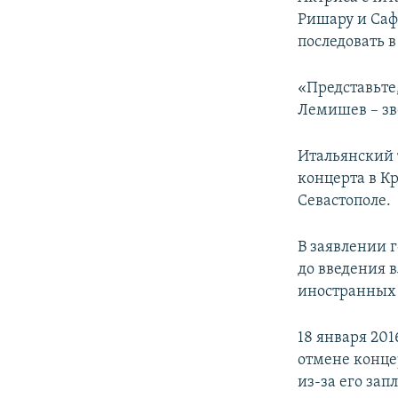
Ришару и Саф
последовать 
«Представьте
Лемишев – зве
Итальянский 
концерта в К
Севастополе.
В заявлении 
до введения 
иностранных
18 января 20
отмене конце
из-за его за