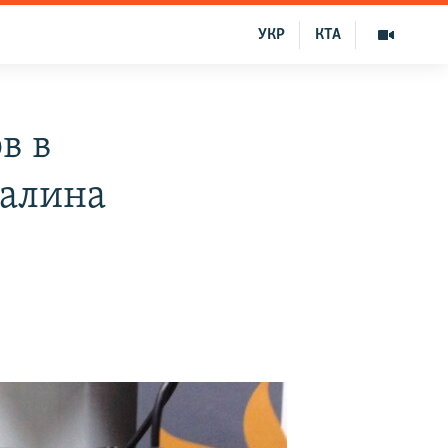
УКР
КТА
в в
Галина