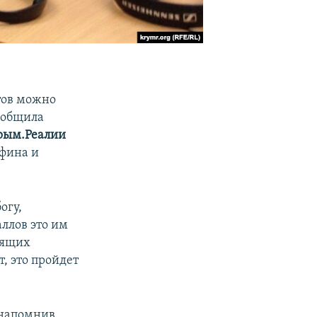
тов можно
ообщила
рым.Реалии
афина и
огу,
ллов это им
лящих
т, это пройдет
 напомнив