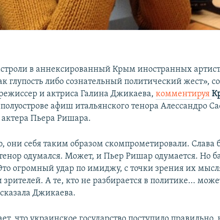
астроли в аннексированный Крым иностранных артис
ак глупость либо сознательный политический жест», с
режиссер и актриса Галина Джикаева,
комментируя
К
 полуострове афиш итальянского тенора Алессандро С
 актера Пьера Ришара.
, они себя таким образом скомпрометировали. Слава б
тенор одумался. Может, и Пьер Ришар одумается. Но ба
 Это огромный удар по имиджу, с точки зрения их мыс
 зрителей. А те, кто не разбирается в политике... може
 сказала Джикаева.
ает, что украинское государство поступило правильно,