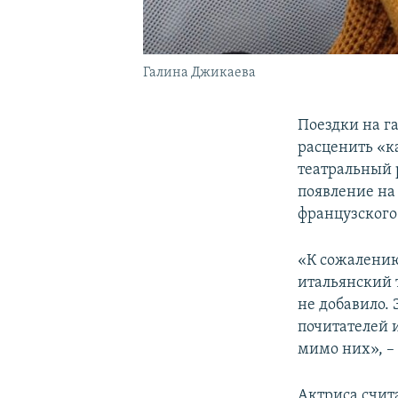
Галина Джикаева
Поездки на г
расценить «к
театральный 
появление на
французского
«К сожалению
итальянский 
не добавило.
почитателей и
мимо них», –
Актриса счит