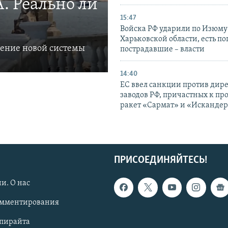
. Реально ли
15:47
Войска РФ ударили по Изюму
Харьковской области, есть п
ление новой системы
пострадавшие – власти
14:40
ЕС ввел санкции против дир
заводов РФ, причастных к пр
ракет «Сармат» и «Исканде
ПРИСОЕДИНЯЙТЕСЬ!
и. О нас
омментирования
опирайта