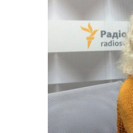
ПОБЕДИТЕЛЕЙ НЕ СУДЯТ?
КРЫМ.НЕПОКОРЕННЫЙ
ELIFBE
УКРАИНСКАЯ ПРОБЛЕМА КРЫМА