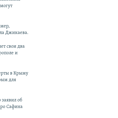
 могут
имер,
ала Джикаева.
яет свои два
рополе и
церты в Крыму
рым для
 заявил об
дро Сафина