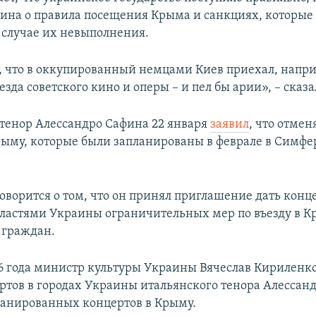
ина о правила посещения Крыма и санкциях, которые
в случае их невыполнения.
, что в оккупированный немцами Киев приехал, напр
зда советского кино и оперы – и пел бы арии», – сказ
тенор Алессандро Сафина 22 января
заявил
, что отмен
рыму, которые были запланированы в феврале в Симфе
говорится о том, что он принял приглашение дать кон
властями Украины ограничительных мер по въезду в К
 граждан.
16 года министр культуры Украины Вячеслав Кириленко
ртов в городах Украины итальянского тенора Алессан
планированных концертов в Крыму.