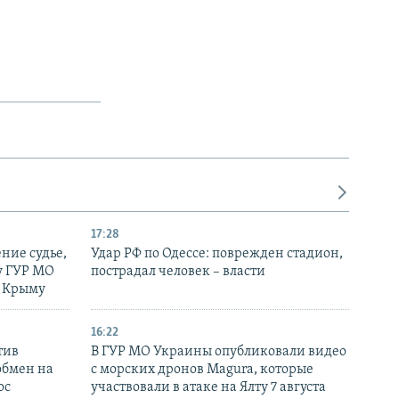
17:28
ние судье,
Удар РФ по Одессе: поврежден стадион,
у ГУР МО
пострадал человек – власти
в Крыму
16:22
тив
В ГУР МО Украины опубликовали видео
обмен на
с морских дронов Magura, которые
ос
участвовали в атаке на Ялту 7 августа