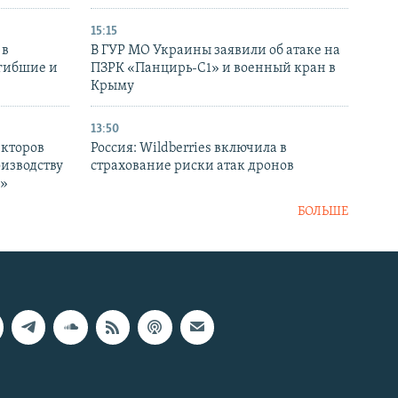
15:15
 в
В ГУР МО Украины заявили об атаке на
огибшие и
ПЗРК «Панцирь-С1» и военный кран в
Крыму
13:50
екторов
Россия: Wildberries включила в
оизводству
страхование риски атак дронов
р»
БОЛЬШЕ