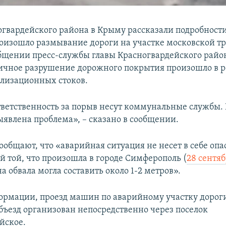
огвардейского района в Крыму рассказали подробности
роизошло размывание дороги на участке московской тр
общении пресс-службы главы Красногвардейского райо
тичное разрушение дорожного покрытия произошло в р
лизационных стоков.
ветственность за порыв несут коммунальные службы. 
ыявлена проблема», – сказано в сообщении.
ообщают, что «аварийная ситуация не несет в себе опа
й той, что произошла в городе Симферополь (
28 сентяб
а обвала могла составить около 1-2 метров».
ормации, проезд машин по аварийному участку дорог
бъезд организован непосредственно через поселок
йское.