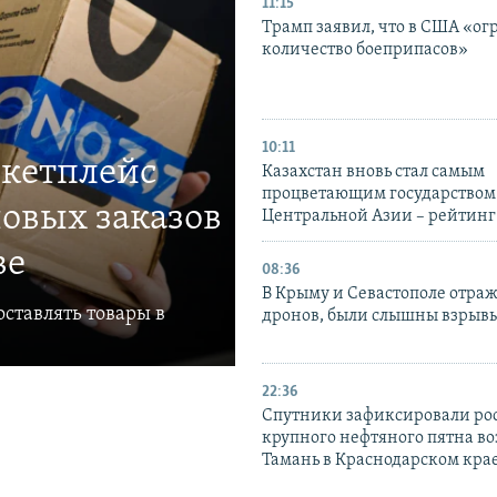
11:15
Трамп заявил, что в США «ог
количество боеприпасов»
10:11
ркетплейс
Казахстан вновь стал самым
процветающим государством
овых заказов
Центральной Азии – рейтинг
ве
08:36
В Крыму и Севастополе отраж
ставлять товары в
дронов, были слышны взрыв
22:36
Спутники зафиксировали ро
крупного нефтяного пятна во
Тамань в Краснодарском кра