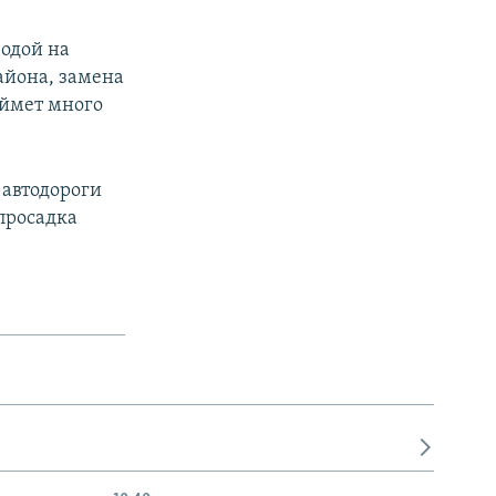
водой на
айона, замена
аймет много
в автодороги
просадка