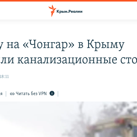
у на «Чонгар» в Крыму
ли канализационные ст
18:11
ся
Читать без VPN