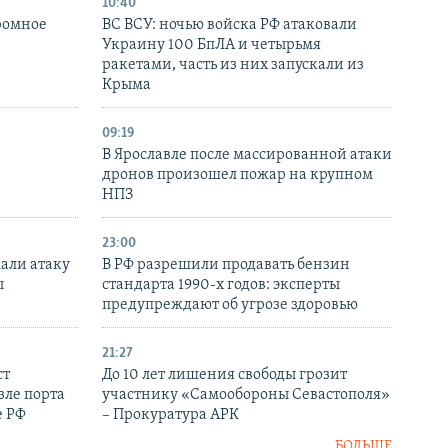
10:40
ромное
ВС ВСУ: ночью войска РФ атаковали
Украину 100 БпЛА и четырьмя
ракетами, часть из них запускали из
Крыма
09:19
В Ярославле после массированной атаки
дронов произошел пожар на крупном
НПЗ
23:00
али атаку
В РФ разрешили продавать бензин
ы
стандарта 1990-х годов: эксперты
предупреждают об угрозе здоровью
21:27
ст
До 10 лет лишения свободы грозит
зле порта
участнику «Самообороны Севастополя»
е РФ
– Прокуратура АРК
БОЛЬШЕ