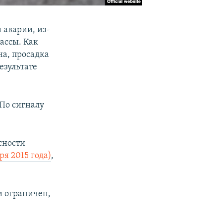
 аварии, из-
ассы. Как
на, просадка
езультате
По сигналу
сности
ря 2015 года)
,
и ограничен,