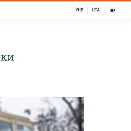
УКР
КТА
оки