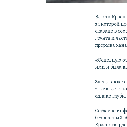
Власти Красн
за которой п
сказано в со
грунта и час
прорыва кана
«Основную от
ими и была в
Здесь также с
эквивалентно
однако глубин
Согласно инф
безопасный о
Красногварде