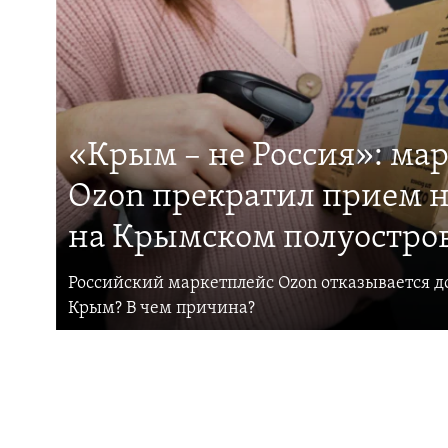
«Крым – не Россия»: ма
Ozon прекратил прием н
на Крымском полуостро
Российский маркетплейс Ozon отказывается до
Крым? В чем причина?