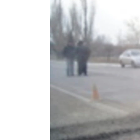
ПОБЕДИТЕЛЕЙ НЕ СУДЯТ?
КРЫМ.НЕПОКОРЕННЫЙ
ELIFBE
УКРАИНСКАЯ ПРОБЛЕМА КРЫМА