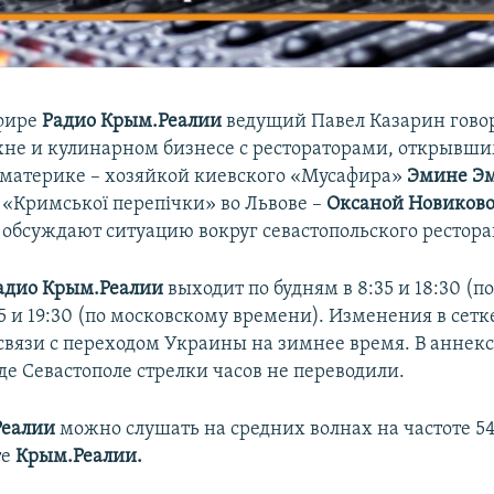
эфире
Радио Крым.Реалии
ведущий Павел Казарин гово
не и кулинарном бизнесе с рестораторами, открывши
 материке – хозяйкой киевского «Мусафира»
Эмине Э
 «Кримської перепічки» во Львове –
Оксаной Новиков
и обсуждают ситуацию вокруг севастопольского рестора
адио Крым.Реалии
выходит по будням в 8:35 и 18:30 (п
5 и 19:30 (по московскому времени). Изменения в сетк
связи с переходом Украины на зимнее время. В анне
де Севастополе стрелки часов не переводили.
Реалии
можно слушать на средних волнах на частоте 54
те
Крым.Реалии.