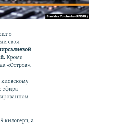
рит о
ми свои
мирсалиевой
ой
. Кроме
на «Остров».
о киевскому
е эфира
ксированном
9 килогерц, а