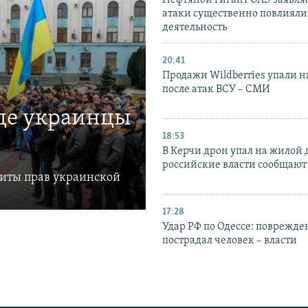
Нефтяной гигант ОАЭ заявляе
атаки существенно повлияли 
деятельность
20:41
Продажи Wildberries упали н
после атак ВСУ – СМИ
где украинцы
18:53
В Керчи дрон упал на жилой 
российские власти сообщают
щиты прав украинской
17:28
Удар РФ по Одессе: поврежде
пострадал человек – власти