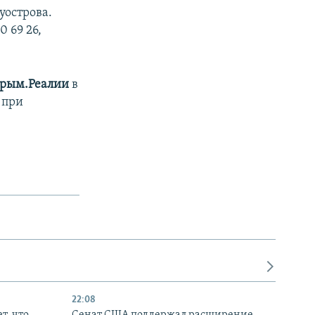
уострова.
 69 26,
рым.Реалии
в
 при
22:08