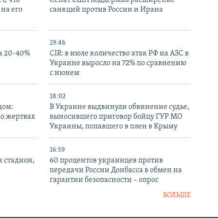
т, что
Сенат США поддержал расширение
на его
санкций против России и Ирана
19:46
а 20-40%
CIR: в июле количество атак РФ на АЗС в
Украине выросло на 72% по сравнению
с июнем
18:02
дом:
В Украине выдвинули обвинение судье,
 о жертвах
выносившего приговор бойцу ГУР МО
Украины, попавшего в плен в Крыму
16:59
н стадион,
60 процентов украинцев против
передачи России Донбасса в обмен на
гарантии безопасности – опрос
БОЛЬШЕ