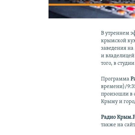
В утреннем 
крымской кух
заведения на
и владелицей
того, в студи
Программа
Р
времени)/9:3
произошли в 
Крыму и горо
Радио Крым.
также на сай