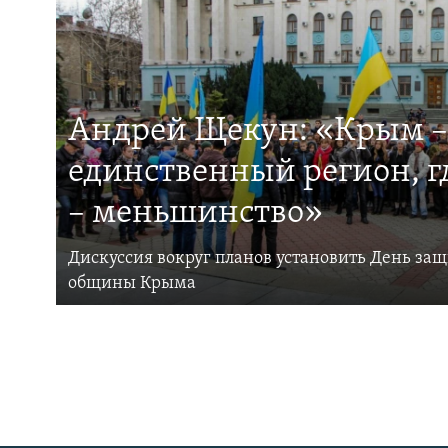
Андрей Щекун: «Крым –
единственный регион, 
– меньшинство»
Дискуссия вокруг планов установить День за
общины Крыма