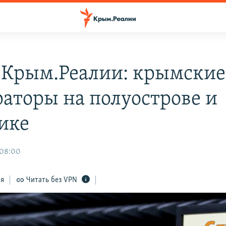
 Крым.Реалии: крымские
раторы на полуострове и
ике
 08:00
ся
Читать без VPN