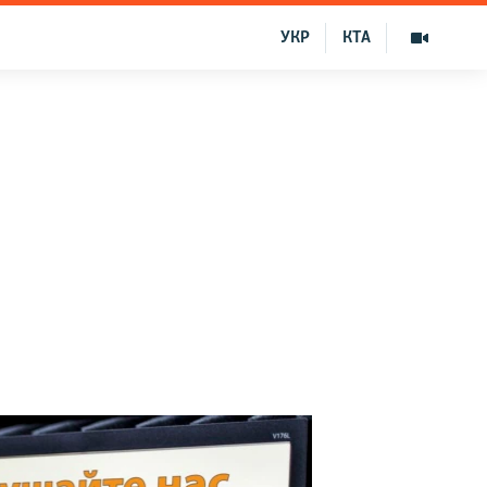
УКР
КТА