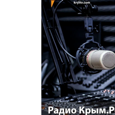
ПОБЕДИТЕЛЕЙ НЕ СУДЯТ?
КРЫМ.НЕПОКОРЕННЫЙ
ELIFBE
УКРАИНСКАЯ ПРОБЛЕМА КРЫМА