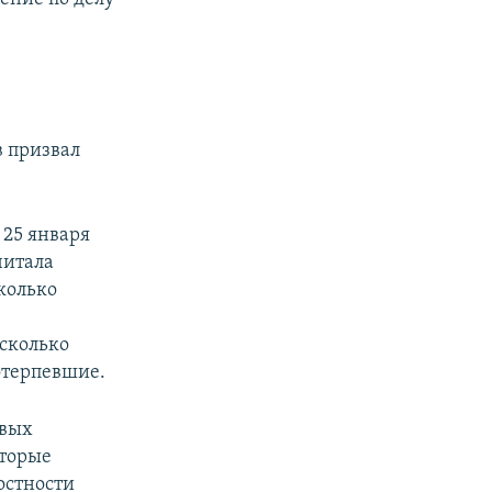
в призвал
 25 января
читала
сколько
сколько
отерпевшие.
овых
оторые
остности