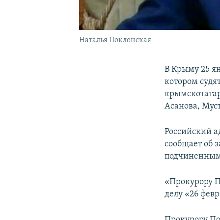
Наталья Поклонская
В Крыму 25 ян
котором судя
крымскотатар
Асанова, Мус
Российский а
сообщает об 
подчиненным,
«Прокурору 
делу «26 февр
Прокурору По