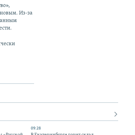
во»,
новым. Из-за
 данным
ести.
ически
09:28