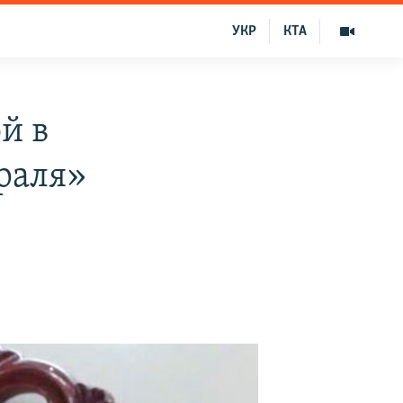
УКР
КТА
й в
враля»