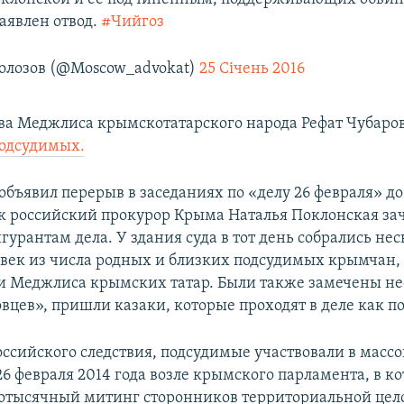
заявлен отвод.
#Чийгоз
олозов (@Moscow_advokat)
25 Січень 2016
ва Меджлиса крымскотатарского народа Рефат Чубаро
подсудимых.
 объявил перерыв в заседаниях по «делу 26 февраля» до
как российский прокурор Крыма Наталья Поклонская за
урантам дела. У здания суда в тот день собрались не
овек из числа родных и близких подсудимых крымчан,
и Меджлиса крымских татар. Были также замечены не
вцев», пришли казаки, которые проходят в деле как п
ссийского следствия, подсудимые участвовали в масс
26 февраля 2014 года возле крымского парламента, в к
отысячный митинг сторонников территориальной цел