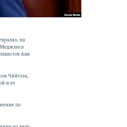
евраля», на
я Меджлиса
тивистов Али
ком Чийгоза,
ой и ее
нение по
ение по делу