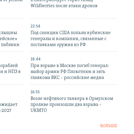
ы «Русской
В Екатеринбурге горит склад
Wildberries после атаки дронов
22:54
 слышны
Под санкции США попали кубинские
дейское»
генералы и компании, связанные с
– паблики
поставками оружия из РФ
18:44
кораблей
При взрыве в Москве погиб генерал-
и и НПЗ в
майор армии РФ Плохотнюк и зять
главкома ВКС – российские медиа
16:55
Возле нефтяного танкера в Ормузском
 ожидает
проливе произошли два взрыва –
-2027
UKMTO
БОЛЬШЕ