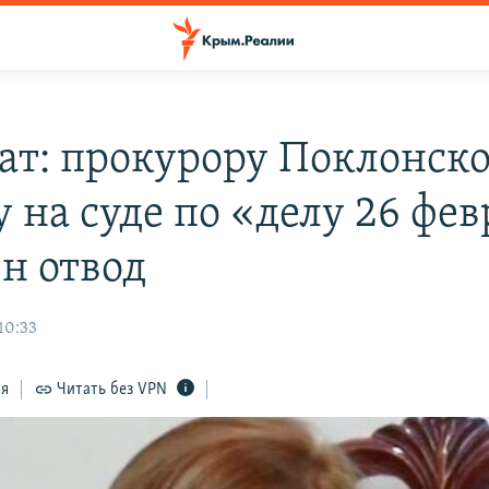
ат: прокурору Поклонско
 на суде по «делу 26 фе
ен отвод
10:33
ся
Читать без VPN