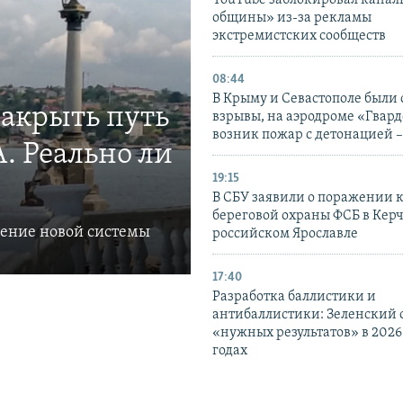
YouTube заблокировал канал
общины» из-за рекламы
экстремистских сообществ
08:44
В Крыму и Севастополе были
закрыть путь
взрывы, на аэродроме «Гвар
возник пожар с детонацией 
. Реально ли
19:15
В СБУ заявили о поражении 
береговой охраны ФСБ в Керч
ление новой системы
российском Ярославле
17:40
Разработка баллистики и
антибаллистики: Зеленский
«нужных результатов» в 2026
годах