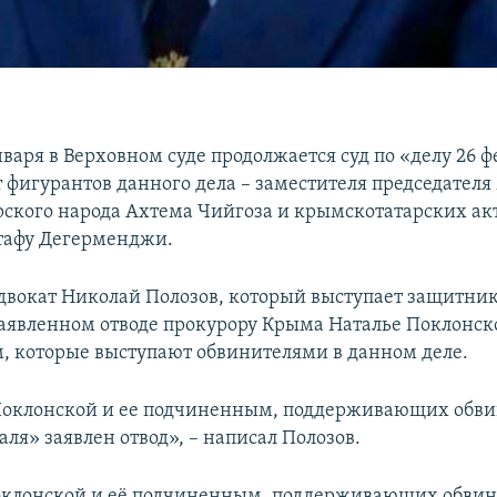
варя в Верховном суде продолжается суд по «делу 26 ф
т фигурантов данного дела – заместителя председател
ского народа Ахтема Чийгоза и крымскотатарских ак
тафу Дегерменджи.
двокат Николай Полозов, который выступает защитни
заявленном отводе прокурору Крыма Наталье Поклонск
 которые выступают обвинителями в данном деле.
Поклонской и ее подчиненным, поддерживающих обви
аля» заявлен отвод», – написал Полозов.
клонской и её подчиненным, поддерживающих обвин