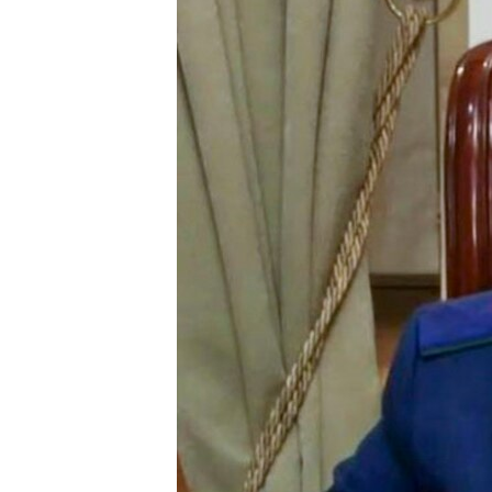
ПОБЕДИТЕЛЕЙ НЕ СУДЯТ?
КРЫМ.НЕПОКОРЕННЫЙ
ELIFBE
УКРАИНСКАЯ ПРОБЛЕМА КРЫМА