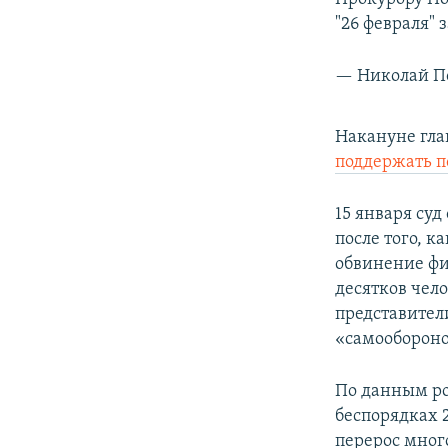
"26 февраля" 
— Николай П
Накануне гла
поддержать 
15 января суд
после того, 
обвинение фиг
десятков чел
представител
«самообороно
По данным ро
беспорядках 
перерос мног