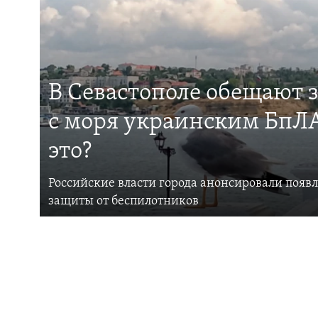
В Севастополе обещают 
с моря украинским БпЛА
это?
Российские власти города анонсировали появ
защиты от беспилотников