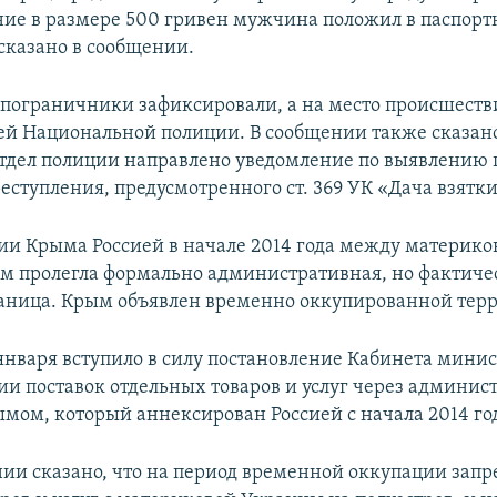
ие в размере 500 гривен мужчина положил в паспор
 сказано в сообщении.
пограничники зафиксировали, а на место происшеств
ей Национальной полиции. В сообщении также сказано,
тдел полиции направлено уведомление по выявлению
еступления, предусмотренного ст. 369 УК «Дача взятки
ии Крыма Россией в начале 2014 года между материк
ом пролегла формально административная, но фактиче
аница. Крым объявлен временно оккупированной тер
 января вступило в силу постановление Кабинета минис
ии поставок отдельных товаров и услуг через админи
ымом, который аннексирован Россией с начала 2014 го
нии сказано, что на период временной оккупации зап