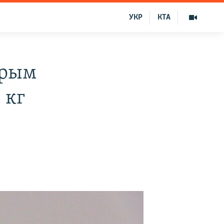
УКР
КТА
Крым
 кг