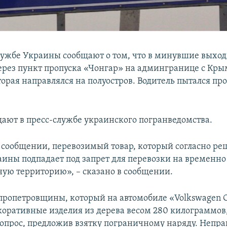
лужбе Украины сообщают о том, что в минувшие выхо
ерез пункт пропуска «Чонгар» на админгранице с К
торая направлялся на полуостров. Водитель пытался про
щают в пресс-службе украинского погранведомства.
в сообщении, перевозимый товар, который согласно р
ины подпадает под запрет для перевозки на временно
ую территорию», – сказано в сообщении.
ропетровщины, который на автомобиле «Volkswagen 
коративные изделия из дерева весом 280 килограммов
вопрос, предложив взятку пограничному наряду. Непр