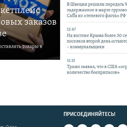
В Швеции решили передать 
ркетплейс
задержанное в марте грузово
Caffa из «теневого флота» РФ
овых заказов
12:47
ве
На востоке Крыма более 30 се
поселков второй день остаютс
ставлять товары в
– коммунальщики
11:15
Трамп заявил, что в США «ог
количество боеприпасов»
ПРИСОЕДИНЯЙТЕСЬ!