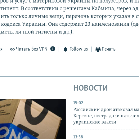
ров и услуг с материковой Украины на полуостров, и н
тинент. В соответствии с решением Кабмина, через 
ить только личные вещи, перечень которых указан в с
кодекса Украины. Она содержит 23 наименования (од
дметы личной гигиены и др.).
ся
Читать без VPN
Follow us
Печать
НОВОСТИ
15:02
Российский дрон атаковал м
Херсоне, пострадали пять чел
украинские власти
13:58