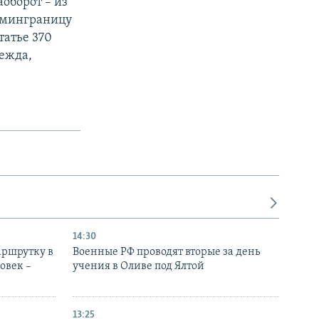
аоборот – из
админграницу
татье 370
ежда,
14:30
аршрутку в
Военные РФ проводят вторые за день
овек –
учения в Оливе под Ялтой
13:25