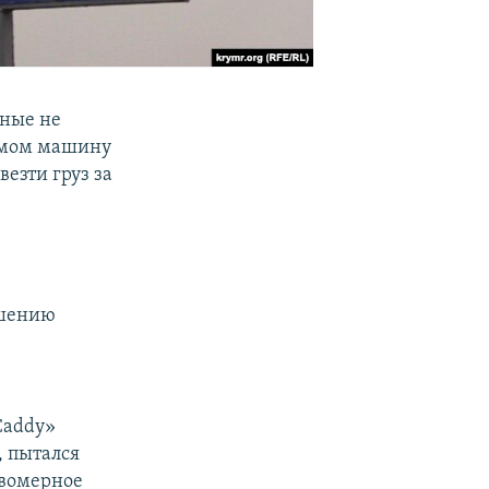
дные не
рымом машину
везти груз за
ешению
Caddy»
, пытался
авомерное