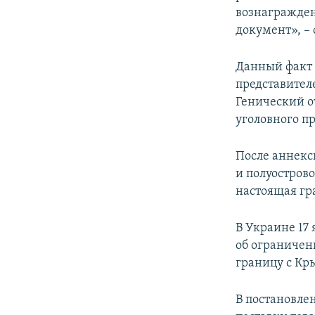
вознагражден
документ», –
Данный факт 
представител
Генический о
уголовного пр
После аннекс
и полуостров
настоящая гр
В Украине 17
об ограничен
границу с Кр
В постановле