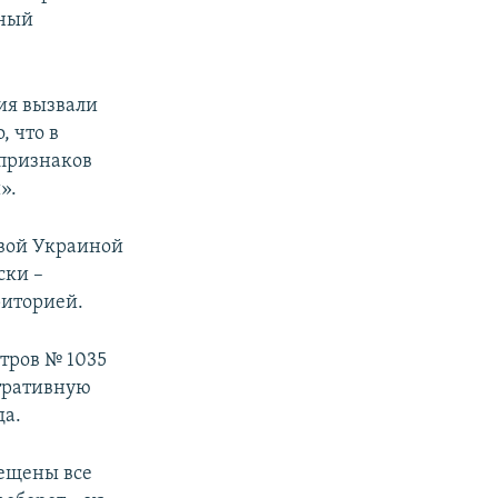
тный
ия вызвали
 что в
 признаков
».
овой Украиной
ски –
риторией.
тров № 1035
стративную
да.
рещены все