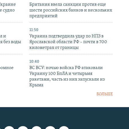
Украине
Британия ввела санкции против еще
е судно
шести российских банков и нескольких
предприятий
11:50
л и
Украина подтвердила удар по НПЗ в
я без воды
Ярославской области РФ – почти в 700
километрах от границы
10:40
ромное
ВС ВСУ: ночью войска РФ атаковали
Украину 100 БпЛА и четырьмя
ракетами, часть из них запускали из
Крыма
БОЛЬШЕ