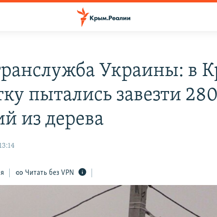
гранслужба Украины: в 
тку пытались завезти 280
ий из дерева
13:14
ся
Читать без VPN