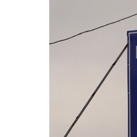
ПОБЕДИТЕЛЕЙ НЕ СУДЯТ?
КРЫМ.НЕПОКОРЕННЫЙ
ELIFBE
УКРАИНСКАЯ ПРОБЛЕМА КРЫМА