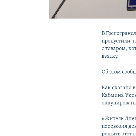
В Госпогранс
пропустили ч
с товаром, ко
взятку.
Об этом сооб
Как сказано 
Кабмина Укра
оккупированн
«Житель Днеп
перевозил де
решить этот 