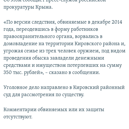
Об этом сообщает пресс-служба российской
ПРИСОЕДИНЯЙТЕСЬ!
ПОБЕДИТЕЛЕЙ НЕ СУДЯТ?
прокуратуры Крыма.
КРЫМ.НЕПОКОРЕННЫЙ
«По версии следствия, обвиняемые в декабре 2014
ELIFBE
года, переодевшись в форму работников
правоохранительного органа, ворвались в
УКРАИНСКАЯ ПРОБЛЕМА КРЫМА
домовладение на территории Кировского района и,
Все сайты RFE/RL
угрожая семье из трех человек оружием, под видом
проведения обыска завладели денежными
средствами и имуществом потерпевших на сумму
350 тыс. рублей», – сказано в сообщении.
Уголовное дело направлено в Кировский районный
суд для рассмотрения по существу.
Комментарии обвиняемых или их защиты
отсутствуют.