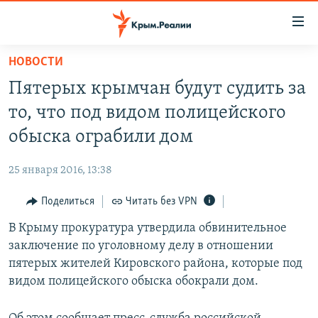
Доступность
ссылки
Вернуться
НОВОСТИ
к
НОВОСТИ
Пятерых крымчан будут судить за
основному
СПЕЦПРОЕКТЫ
содержанию
то, что под видом полицейского
ВОДА
Вернутся
ГРУЗ 200
обыска ограбили дом
к
ИСТОРИЯ
КАРТА ВОЕННЫХ ОБЪЕКТОВ КРЫМА
главной
25 января 2016, 13:38
ЕЩЕ
11 ЛЕТ ОККУПАЦИИ КРЫМА. 11 ИСТОРИЙ СОПРОТИВЛЕНИЯ
навигации
Вернутся
Поделиться
Читать без VPN
РАДІО СВОБОДА
ИНТЕРАКТИВ
к
В Крыму прокуратура утвердила обвинительное
КАК ОБОЙТИ БЛОКИРОВКУ
ИНФОГРАФИКА
поиску
заключение по уголовному делу в отношении
ТЕЛЕПРОЕКТ КРЫМ.РЕАЛИИ
пятерых жителей Кировского района, которые под
Українською
видом полицейского обыска обокрали дом.
СОВЕТЫ ПРАВОЗАЩИТНИКОВ
Qırımtatar
ПРОПАВШИЕ БЕЗ ВЕСТИ