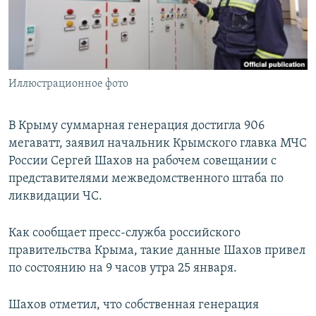
ПРИСОЕДИНЯЙТЕСЬ!
ПОБЕДИТЕЛЕЙ НЕ СУДЯТ?
КРЫМ.НЕПОКОРЕННЫЙ
ELIFBE
Иллюстрационное фото
УКРАИНСКАЯ ПРОБЛЕМА КРЫМА
Все сайты RFE/RL
В Крыму суммарная генерация достигла 906
мегаватт, заявил начальник Крымского главка МЧС
России Сергей Шахов на рабочем совещании с
представителями межведомственного штаба по
ликвидации ЧС.
Как сообщает пресс-служба российского
правительства Крыма, такие данные Шахов привел
по состоянию на 9 часов утра 25 января.
Шахов отметил, что собственная генерация