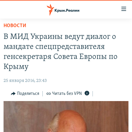
Доступность
ссылки
Вернуться
НОВОСТИ
к
НОВОСТИ
В МИД Украины ведут диалог о
основному
СПЕЦПРОЕКТЫ
содержанию
мандате спецпредставителя
ВОДА
Вернутся
ГРУЗ 200
генсекретаря Совета Европы по
к
ИСТОРИЯ
КАРТА ВОЕННЫХ ОБЪЕКТОВ КРЫМА
Крыму
главной
ЕЩЕ
11 ЛЕТ ОККУПАЦИИ КРЫМА. 11 ИСТОРИЙ СОПРОТИВЛЕНИЯ
навигации
25 января 2016, 23:43
Вернутся
РАДІО СВОБОДА
ИНТЕРАКТИВ
к
Поделиться
Читать без VPN
КАК ОБОЙТИ БЛОКИРОВКУ
ИНФОГРАФИКА
поиску
ТЕЛЕПРОЕКТ КРЫМ.РЕАЛИИ
Українською
СОВЕТЫ ПРАВОЗАЩИТНИКОВ
Qırımtatar
ПРОПАВШИЕ БЕЗ ВЕСТИ