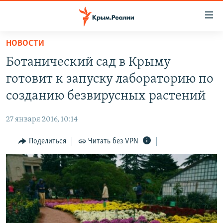
Доступность
ссылки
Вернуться
НОВОСТИ
к
НОВОСТИ
Ботанический сад в Крыму
основному
СПЕЦПРОЕКТЫ
содержанию
готовит к запуску лабораторию по
ВОДА
Вернутся
ГРУЗ 200
созданию безвирусных растений
к
ИСТОРИЯ
КАРТА ВОЕННЫХ ОБЪЕКТОВ КРЫМА
главной
27 января 2016, 10:14
ЕЩЕ
11 ЛЕТ ОККУПАЦИИ КРЫМА. 11 ИСТОРИЙ СОПРОТИВЛЕНИЯ
навигации
Вернутся
Поделиться
Читать без VPN
РАДІО СВОБОДА
ИНТЕРАКТИВ
к
КАК ОБОЙТИ БЛОКИРОВКУ
ИНФОГРАФИКА
поиску
ТЕЛЕПРОЕКТ КРЫМ.РЕАЛИИ
Українською
СОВЕТЫ ПРАВОЗАЩИТНИКОВ
Qırımtatar
ПРОПАВШИЕ БЕЗ ВЕСТИ