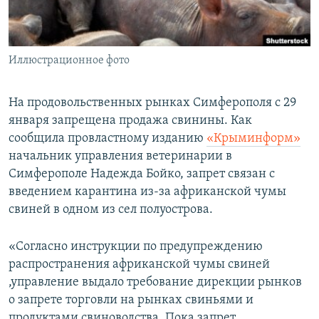
ПРИСОЕДИНЯЙТЕСЬ!
ПОБЕДИТЕЛЕЙ НЕ СУДЯТ?
КРЫМ.НЕПОКОРЕННЫЙ
Иллюстрационное фото
ELIFBE
УКРАИНСКАЯ ПРОБЛЕМА КРЫМА
На продовольственных рынках Симферополя с 29
Все сайты RFE/RL
января запрещена продажа свинины. Как
сообщила провластному изданию
«Крыминформ»
начальник управления ветеринарии в
Симферополе Надежда Бойко, запрет связан с
введением карантина из-за африканской чумы
свиней в одном из сел полуострова.
«Согласно инструкции по предупреждению
распространения африканской чумы свиней
,управление выдало требование дирекции рынков
о запрете торговли на рынках свиньями и
продуктами свиноводства. Пока запрет