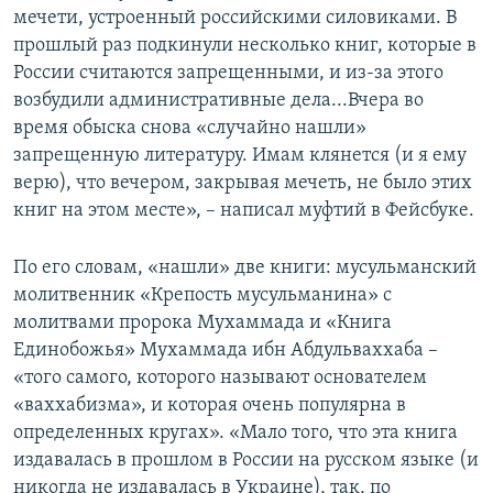
мечети, устроенный российскими силовиками. В
прошлый раз подкинули несколько книг, которые в
России считаются запрещенными, и из-за этого
возбудили административные дела...Вчера во
время обыска снова «случайно нашли»
запрещенную литературу. Имам клянется (и я ему
верю), что вечером, закрывая мечеть, не было этих
книг на этом месте», – написал муфтий в Фейсбуке.
По его словам, «нашли» две книги: мусульманский
молитвенник «Крепость мусульманина» с
молитвами пророка Мухаммада и «Книга
Единобожья» Мухаммада ибн Абдульваххаба –
«того самого, которого называют основателем
«ваххабизма», и которая очень популярна в
определенных кругах». «Мало того, что эта книга
издавалась в прошлом в России на русском языке (и
никогда не издавалась в Украине), так, по