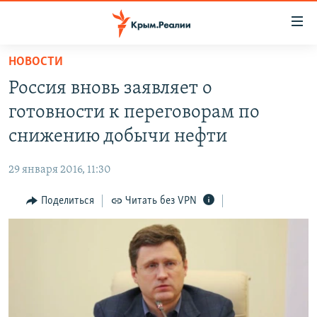
Доступность
ссылки
Вернуться
НОВОСТИ
к
НОВОСТИ
Россия вновь заявляет о
основному
СПЕЦПРОЕКТЫ
содержанию
готовности к переговорам по
ВОДА
Вернутся
ГРУЗ 200
снижению добычи нефти
к
ИСТОРИЯ
КАРТА ВОЕННЫХ ОБЪЕКТОВ КРЫМА
главной
29 января 2016, 11:30
ЕЩЕ
11 ЛЕТ ОККУПАЦИИ КРЫМА. 11 ИСТОРИЙ СОПРОТИВЛЕНИЯ
навигации
Вернутся
Поделиться
Читать без VPN
РАДІО СВОБОДА
ИНТЕРАКТИВ
к
КАК ОБОЙТИ БЛОКИРОВКУ
ИНФОГРАФИКА
поиску
ТЕЛЕПРОЕКТ КРЫМ.РЕАЛИИ
Українською
СОВЕТЫ ПРАВОЗАЩИТНИКОВ
Qırımtatar
ПРОПАВШИЕ БЕЗ ВЕСТИ