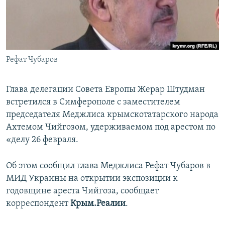
ПРИСОЕДИНЯЙТЕСЬ!
ПОБЕДИТЕЛЕЙ НЕ СУДЯТ?
КРЫМ.НЕПОКОРЕННЫЙ
ELIFBE
Рефат Чубаров
УКРАИНСКАЯ ПРОБЛЕМА КРЫМА
Все сайты RFE/RL
Глава делегации Совета Европы Жерар Штудман
встретился в Симферополе с заместителем
председателя Меджлиса крымскотатарского народа
Ахтемом Чийгозом, удерживаемом под арестом по
«делу 26 февраля.
Об этом сообщил глава Меджлиса Рефат Чубаров в
МИД Украины на открытии экспозиции к
годовщине ареста Чийгоза, сообщает
корреспондент
Крым.Реалии
.