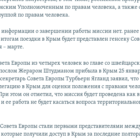
мским Уполномоченным по правам человека, а также
руппой по правам человека.
информации о завершении работы миссии нет. ранее 
 итогам поездки в Крым будет представлен генсеку Сов
 – марте.
вета Европы из четырех человек во главе со швейцарс
послом Жераром Штудманом прибыла в Крым 25 январ
секретарь Совета Европы Турбьерн Ягланд заявил, что
легацию в Крым для оценки положения с правами чело
При этом он отметил, что миссия будет проведена как 
и ее работа не будет касаться вопроса территориальног
Совета Европы стали первыми представителями меж
 которые получили доступ в Крым за последние полтора