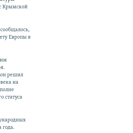
 с Крымской
сообщалось,
ету Европы в
ким
я.
 он решил
века на
вполне
о статуса
дународных
 года.