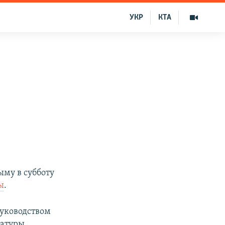
УКР
КТА
ыму в субботу
ы
.
руководством
ратуры