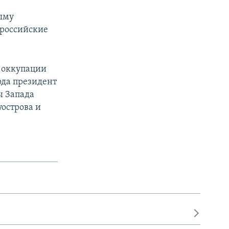
рыму
 российские
 оккупации
года президент
ы Запада
острова и