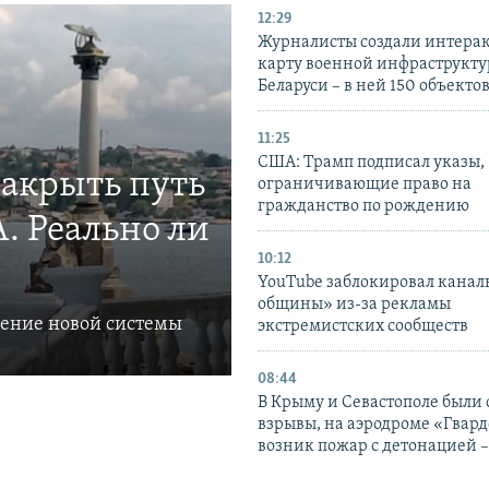
12:29
Журналисты создали интера
карту военной инфраструкт
Беларуси – в ней 150 объекто
11:25
США: Трамп подписал указы,
закрыть путь
ограничивающие право на
гражданство по рождению
. Реально ли
10:12
YouTube заблокировал канал
общины» из-за рекламы
ление новой системы
экстремистских сообществ
08:44
В Крыму и Севастополе были
взрывы, на аэродроме «Гвар
возник пожар с детонацией 