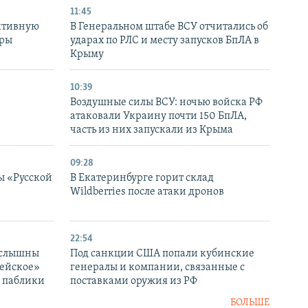
11:45
ктивную
В Генеральном штабе ВСУ отчитались об
уры
ударах по РЛС и месту запусков БпЛА в
в
Крыму
10:39
Воздушные силы ВСУ: ночью войска РФ
атаковали Украину почти 150 БпЛА,
часть из них запускали из Крыма
09:28
ы «Русской
В Екатеринбурге горит склад
Wildberries после атаки дронов
22:54
 слышны
Под санкции США попали кубинские
дейское»
генералы и компании, связанные с
– паблики
поставками оружия из РФ
БОЛЬШЕ