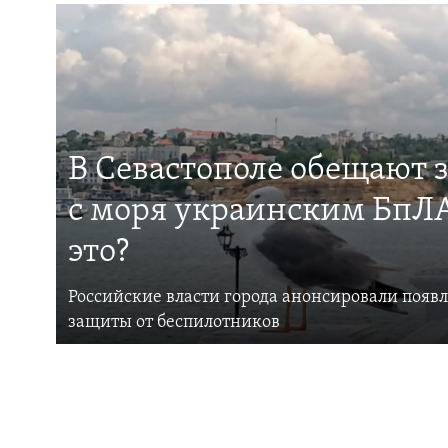
В Севастополе обещают 
с моря украинским БпЛА
это?
Российские власти города анонсировали появ
защиты от беспилотников