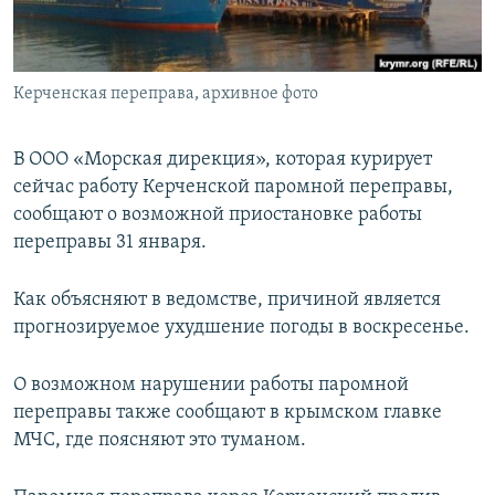
ПРИСОЕДИНЯЙТЕСЬ!
ПОБЕДИТЕЛЕЙ НЕ СУДЯТ?
КРЫМ.НЕПОКОРЕННЫЙ
Керченская переправа, архивное фото
ELIFBE
УКРАИНСКАЯ ПРОБЛЕМА КРЫМА
В ООО «Морская дирекция», которая курирует
Все сайты RFE/RL
сейчас работу Керченской паромной переправы,
сообщают о возможной приостановке работы
переправы 31 января.
Как объясняют в ведомстве, причиной является
прогнозируемое ухудшение погоды в воскресенье.
О возможном нарушении работы паромной
переправы также сообщают в крымском главке
МЧС, где поясняют это туманом.