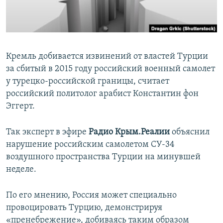
ПРИСОЕДИНЯЙТЕСЬ!
ПОБЕДИТЕЛЕЙ НЕ СУДЯТ?
КРЫМ.НЕПОКОРЕННЫЙ
ELIFBE
Кремль добивается извинений от властей Турции
УКРАИНСКАЯ ПРОБЛЕМА КРЫМА
за сбитый в 2015 году российский военный самолет
Все сайты RFE/RL
у турецко-российской границы, считает
российский политолог арабист Константин фон
Эггерт.
Так эксперт в эфире
Радио Крым.Реалии
объяснил
нарушение российским самолетом СУ-34
воздушного пространства Турции на минувшей
неделе.
По его мнению, Россия может специально
провоцировать Турцию, демонстрируя
«пренебрежение», добиваясь таким образом