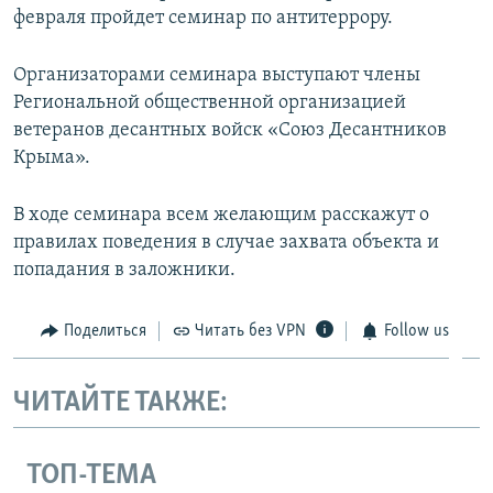
февраля пройдет семинар по антитеррору.
ПРИСОЕДИНЯЙТЕСЬ!
ПОБЕДИТЕЛЕЙ НЕ СУДЯТ?
КРЫМ.НЕПОКОРЕННЫЙ
Организаторами семинара выступают члены
ELIFBE
Региональной общественной организацией
ветеранов десантных войск «Союз Десантников
УКРАИНСКАЯ ПРОБЛЕМА КРЫМА
Крыма».
Все сайты RFE/RL
В ходе семинара всем желающим расскажут о
правилах поведения в случае захвата объекта и
попадания в заложники.
Поделиться
Читать без VPN
Follow us
ЧИТАЙТЕ ТАКЖЕ:
ТОП-ТЕМА