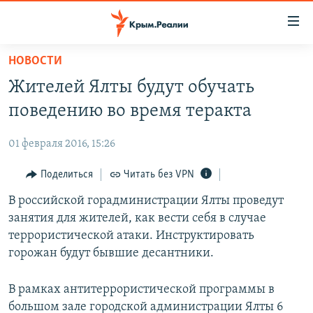
Доступность
ссылки
Вернуться
НОВОСТИ
к
НОВОСТИ
Жителей Ялты будут обучать
основному
СПЕЦПРОЕКТЫ
содержанию
поведению во время теракта
ВОДА
Вернутся
ГРУЗ 200
к
01 февраля 2016, 15:26
ИСТОРИЯ
КАРТА ВОЕННЫХ ОБЪЕКТОВ КРЫМА
главной
ЕЩЕ
Поделиться
Читать без VPN
11 ЛЕТ ОККУПАЦИИ КРЫМА. 11 ИСТОРИЙ СОПРОТИВЛЕНИЯ
навигации
Вернутся
РАДІО СВОБОДА
В российской горадминистрации Ялты проведут
ИНТЕРАКТИВ
к
занятия для жителей, как вести себя в случае
КАК ОБОЙТИ БЛОКИРОВКУ
ИНФОГРАФИКА
поиску
террористической атаки. Инструктировать
ТЕЛЕПРОЕКТ КРЫМ.РЕАЛИИ
горожан будут бывшие десантники.
Українською
СОВЕТЫ ПРАВОЗАЩИТНИКОВ
Qırımtatar
В рамках антитеррористической программы в
ПРОПАВШИЕ БЕЗ ВЕСТИ
большом зале городской администрации Ялты 6