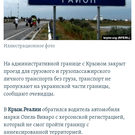
ПРИСОЕДИНЯЙТЕСЬ!
ПОБЕДИТЕЛЕЙ НЕ СУДЯТ?
КРЫМ.НЕПОКОРЕННЫЙ
ELIFBE
УКРАИНСКАЯ ПРОБЛЕМА КРЫМА
Все сайты RFE/RL
Иллюстрационное фото
На административной границе с Крымом закрыт
проезд для грузового и грузопассажирского
личного транспорта без груза, транспорт не
пропускают на украинской части границы,
сообщают очевидцы.
В
Крым.Реалии
обратился водитель автомобиля
марки Опель Виваро с херсонской регистрацией,
который не смог пройти границу с
аннексированной территорией.