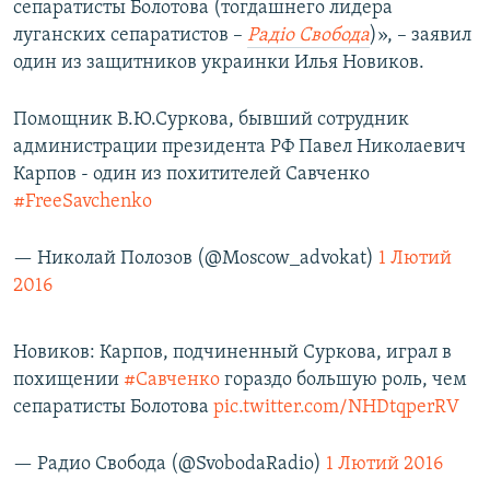
сепаратисты Болотова (тогдашнего лидера
луганских сепаратистов –
Радiо Свобода
)», – заявил
один из защитников украинки Илья Новиков.
Помощник В.Ю.Суркова, бывший сотрудник
администрации президента РФ Павел Николаевич
Карпов - один из похитителей Савченко
#FreeSavchenko
— Николай Полозов (@Moscow_advokat)
1 Лютий
2016
Новиков: Карпов, подчиненный Суркова, играл в
похищении
#Савченко
гораздо большую роль, чем
сепаратисты Болотова
pic.twitter.com/NHDtqperRV
— Радио Свобода (@SvobodaRadio)
1 Лютий 2016