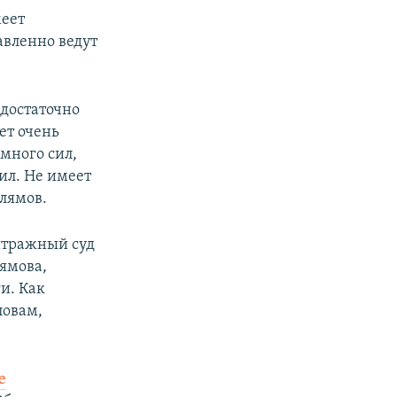
меет
авленно ведут
 достаточно
ет очень
много сил,
ил. Не имеет
слямов.
битражный суд
ямова,
и. Как
ловам,
е