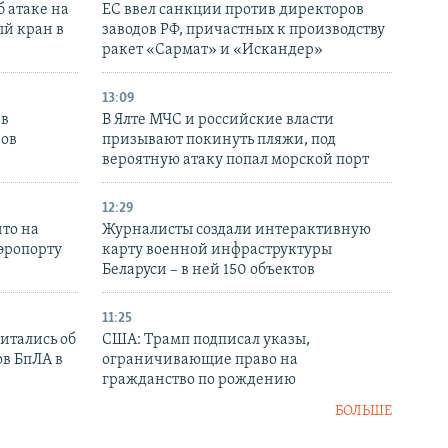
 атаке на
ЕС ввел санкции против директоров
й кран в
заводов РФ, причастных к производству
ракет «Сармат» и «Искандер»
13:09
 в
В Ялте МЧС и российские власти
нов
призывают покинуть пляжи, под
вероятную атаку попал морской порт
12:29
то на
Журналисты создали интерактивную
аэропорту
карту военной инфраструктуры
Беларуси – в ней 150 объектов
11:25
итались об
США: Трамп подписал указы,
ов БпЛА в
ограничивающие право на
гражданство по рождению
БОЛЬШЕ