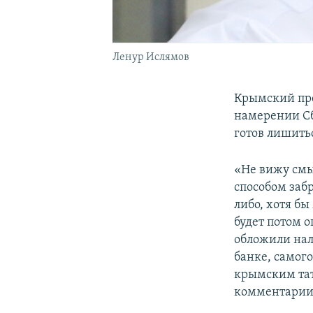
Ленур Ислямов
Крымский пр
намерении Сб
готов лишить
«Не вижу смы
способом заб
либо, хотя бы
будет потом о
обложили нал
банке, самог
крымским тат
комментари