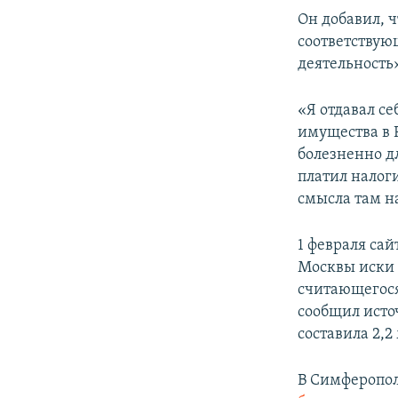
Он добавил, ч
соответствую
деятельность
«Я отдавал се
имущества в Р
болезненно д
платил налог
смысла там на
1 февраля сай
Москвы иски 
считающегося
сообщил исто
составила 2,2
В Симферопол