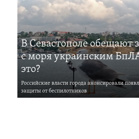
В Севастополе обещают 
с моря украинским БпЛА
это?
Российские власти города анонсировали появ
защиты от беспилотников