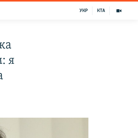
УКР
КТА
ка
: я
а