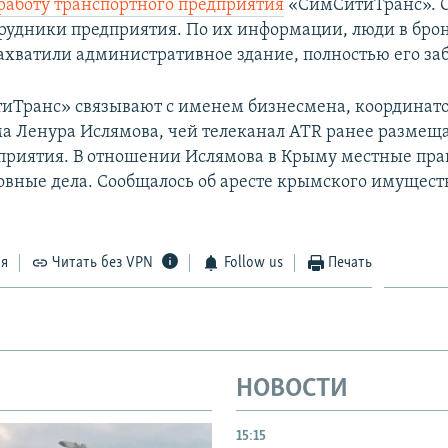
работу транспортного предприятия
«СимСитиТранс». О
рудники предприятия. По их информации, люди в бро
ахватили административное здание, полностью его за
Транс» связывают с именем бизнесмена, координато
а Ленура Ислямова, чей телеканал ATR ранее размеща
приятия. В отношении Ислямова в Крыму местные пр
овные дела. Сообщалось об аресте крымского имущест
ся
Читать без VPN
Follow us
Печать
НОВОСТИ
15:15