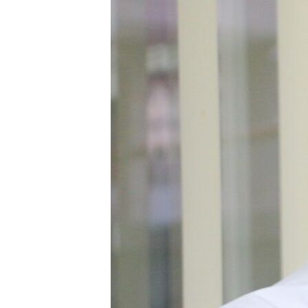
ПОБЕДИТЕЛЕЙ НЕ СУДЯТ?
КРЫМ.НЕПОКОРЕННЫЙ
ELIFBE
УКРАИНСКАЯ ПРОБЛЕМА КРЫМА