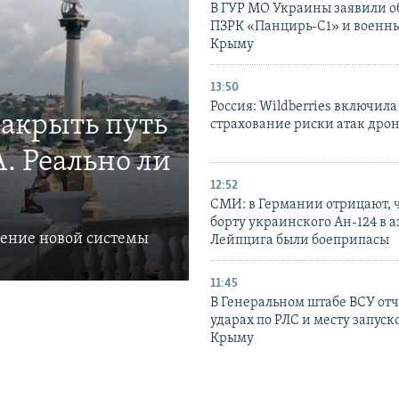
В ГУР МО Украины заявили об
ПЗРК «Панцирь-С1» и военны
Крыму
13:50
Россия: Wildberries включила
закрыть путь
страхование риски атак дро
. Реально ли
12:52
СМИ: в Германии отрицают, ч
борту украинского Ан-124 в 
ление новой системы
Лейпцига были боеприпасы
11:45
В Генеральном штабе ВСУ отч
ударах по РЛС и месту запуск
Крыму