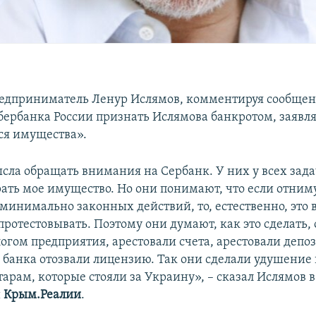
едприниматель Ленур Ислямов, комментируя сообщен
ербанка России признать Ислямова банкротом, заявля
ся имущества».
сла обращать внимания на Сербанк. У них у всех зад
рать мое имущество. Но они понимают, что если отниму
 минимально законных действий, то, естественно, это
протестовывать. Поэтому они думают, как это сделать,
огом предприятия, арестовали счета, арестовали депо
о банка отозвали лицензию. Так они сделали удушение
арам, которые стояли за Украину», – сказал Ислямов в
и
Крым.Реалии
.