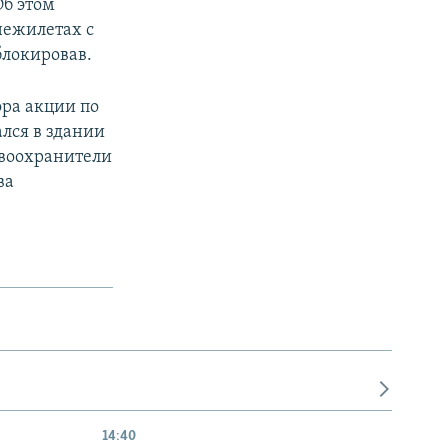
б этом
нежилетах с
блокировав.
ра акции по
лся в здании
авоохранители
ва
14:40