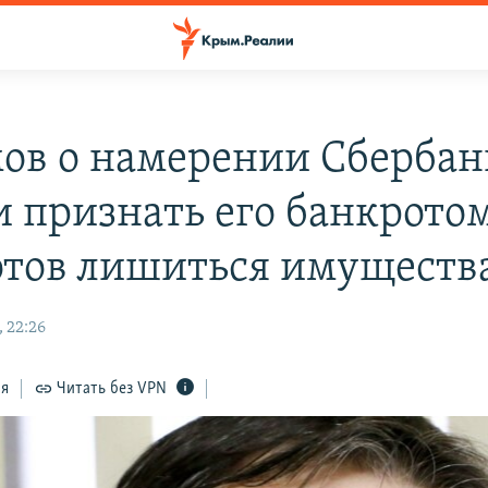
ов о намерении Сбербан
и признать его банкротом
отов лишиться имуществ
 22:26
ся
Читать без VPN