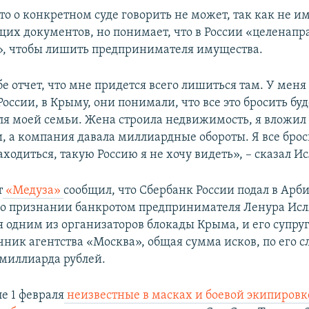
то о конкретном суде говорить не может, так как не и
щих документов, но понимает, что в России «целенапр
», чтобы лишить предпринимателя имущества.
бе отчет, что мне придется всего лишиться там. У меня
оссии, в Крыму, они понимали, что все это бросить буд
ля моей семьи. Жена строила недвижимость, я вложил 
и, а компания давала миллиардные обороты. Я все брос
ходиться, такую Россию я не хочу видеть», – сказал И
т
«Медуза»
сообщил, что Сбербанк России подал в Ар
о признании банкротом предпринимателя Ленура Исл
 одним из организаторов блокады Крыма, и его супруг
чник агентства «Москва», общая сумма исков, по его с
 миллиарда рублей.
е 1 февраля
неизвестные в масках и боевой экипировк