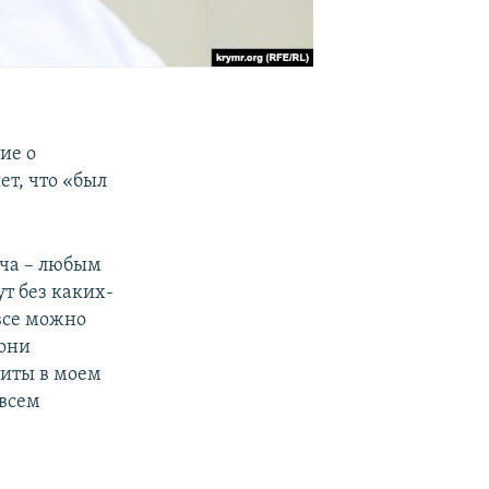
ие о
ет, что «был
ача – любым
т без каких-
 все можно
 они
зиты в моем
 всем