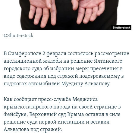
ПРИСОЕДИНЯЙТЕСЬ!
ПОБЕДИТЕЛЕЙ НЕ СУДЯТ?
КРЫМ.НЕПОКОРЕННЫЙ
ELIFBE
©Shutterstock
УКРАИНСКАЯ ПРОБЛЕМА КРЫМА
Все сайты RFE/RL
В Симферополе 2 февраля состоялось рассмотрение
апелляционной жалобы на решение Ялтинского
городского суда об избрании меры пресечения в
виде содержания под стражей подозреваемому в
поджогах автомобилей Муедину Альвапову.
Как сообщает пресс-служба Меджлиса
крымскотатарского народа на своей странице в
Фейсбуке, Верховный суд Крыма оставил в силе
решение суда первой инстанции и оставил
Альвапова под стражей.