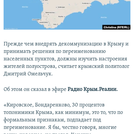
ПРИСОЕДИНЯЙТЕСЬ!
ПОБЕДИТЕЛЕЙ НЕ СУДЯТ?
КРЫМ.НЕПОКОРЕННЫЙ
ELIFBE
УКРАИНСКАЯ ПРОБЛЕМА КРЫМА
Прежде чем внедрять декоммунизацию в Крыму и
Все сайты RFE/RL
принимать решения по переименованию
населенных пунктов, должны изучить настроения
жителей полуострова, считает крымский политолог
Дмитрий Омельчук.
Об этом он сказал в эфире
Радио Крым.Реалии.
«Кировское, Бондаренково, 30 процентов
топонимики Крыма, как минимум, это то, что по
формальным признакам, подпадает под
переименование. Я бы, честно говоря, многие