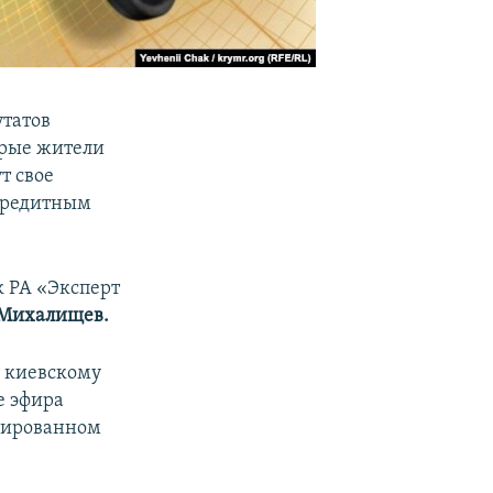
татов
орые жители
т свое
 кредитным
 РА «Эксперт
Михалищев.
о киевскому
е эфира
ксированном