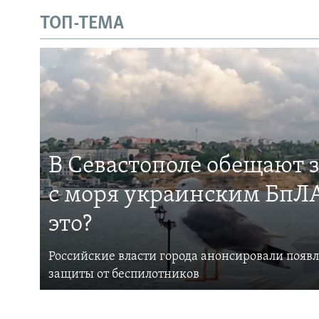
ТОП-ТЕМА
В Севастополе обещают 
с моря украинским БпЛА
это?
Российские власти города анонсировали появ
защиты от беспилотников