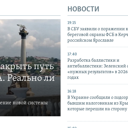
НОВОСТИ
19:15
В СБУ заявили о поражении 
береговой охраны ФСБ в Керч
российском Ярославле
17:40
Разработка баллистики и
закрыть путь
антибаллистики: Зеленский
«нужных результатов» в 2026
. Реально ли
годах
16:18
В Украине сообщили о подоз
ление новой системы
бывшим налоговикам из Кры
которые перешли на сторону