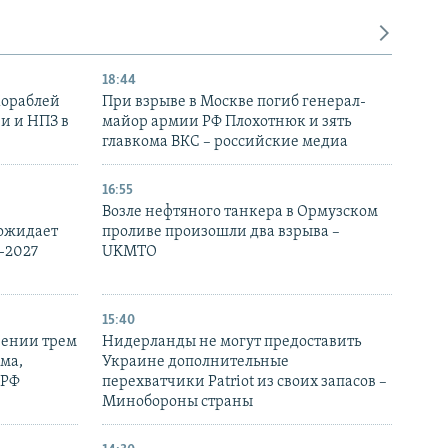
18:44
кораблей
При взрыве в Москве погиб генерал-
и и НПЗ в
майор армии РФ Плохотнюк и зять
главкома ВКС – российские медиа
16:55
Возле нефтяного танкера в Ормузском
 ожидает
проливе произошли два взрыва –
-2027
UKMTO
15:40
рении трем
Нидерланды не могут предоставить
ма,
Украине дополнительные
 РФ
перехватчики Patriot из своих запасов –
Минобороны страны