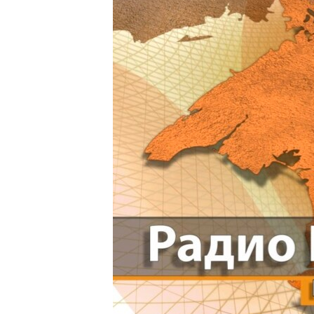
ПОБЕДИТЕЛЕЙ НЕ СУДЯТ?
КРЫМ.НЕПОКОРЕННЫЙ
ELIFBE
УКРАИНСКАЯ ПРОБЛЕМА КРЫМА