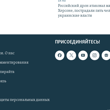
15:02
Российский дрон атаковал м
Херсоне, пострадали пять чел
украинские власти
ПРИСОЕДИНЯЙТЕСЬ!
и. О нас
омментирования
опирайта
вязь
ащиты персональных данных