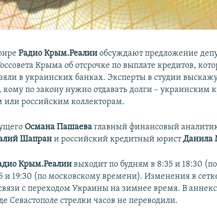
эфире
Радио Крым.Реалии
обсуждают предложение депу
Госсовета Крыма об отсрочке по выплате кредитов, кот
взяли в украинских банках. Эксперты в студии выскажу
, кому по закону нужно отдавать долги – украинским
 или российским коллекторам.
дущего
Османа Пашаева
главный финансовый аналитик
алий Шапран
и российский кредитный юрист
Данила 
адио Крым.Реалии
выходит по будням в 8:35 и 18:30 (п
5 и 19:30 (по московскому времени). Изменения в сетк
связи с переходом Украины на зимнее время. В анне
де Севастополе стрелки часов не переводили.