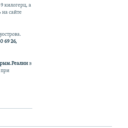
9 килогерц, а
 на сайте
уострова.
0 69 26,
рым.Реалии
в
 при