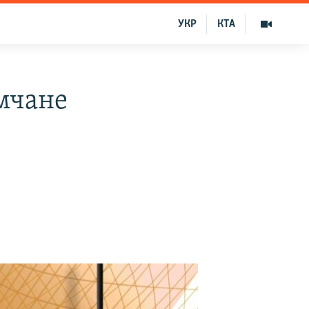
УКР
КТА
мчане