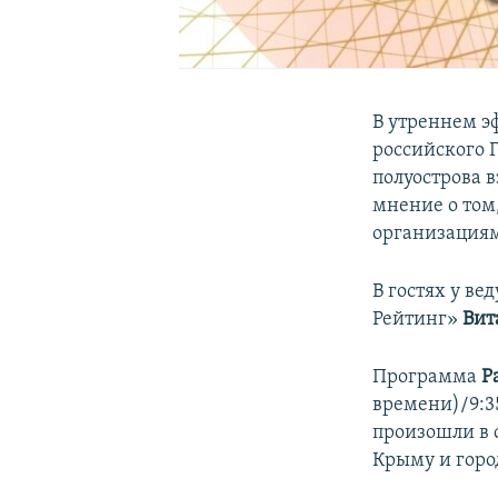
В утреннем 
российского 
полуострова 
мнение о том
организациям
В гостях у ве
Рейтинг»
Вит
Программа
Р
времени)/9:3
произошли в 
Крыму и горо