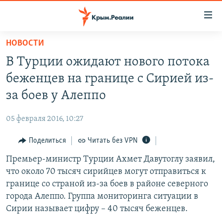
Доступность
ссылки
Вернуться
НОВОСТИ
к
НОВОСТИ
В Турции ожидают нового потока
основному
СПЕЦПРОЕКТЫ
содержанию
беженцев на границе с Сирией из-
ВОДА
Вернутся
ГРУЗ 200
за боев у Алеппо
к
ИСТОРИЯ
КАРТА ВОЕННЫХ ОБЪЕКТОВ КРЫМА
главной
05 февраля 2016, 10:27
ЕЩЕ
11 ЛЕТ ОККУПАЦИИ КРЫМА. 11 ИСТОРИЙ СОПРОТИВЛЕНИЯ
навигации
Вернутся
Поделиться
Читать без VPN
РАДІО СВОБОДА
ИНТЕРАКТИВ
к
Премьер-министр Турции Ахмет Давутоглу заявил,
КАК ОБОЙТИ БЛОКИРОВКУ
ИНФОГРАФИКА
поиску
что около 70 тысяч сирийцев могут отправиться к
ТЕЛЕПРОЕКТ КРЫМ.РЕАЛИИ
границе со страной из-за боев в районе северного
Українською
города Алеппо. Группа мониторинга ситуации в
СОВЕТЫ ПРАВОЗАЩИТНИКОВ
Qırımtatar
Сирии называет цифру – 40 тысяч беженцев.
ПРОПАВШИЕ БЕЗ ВЕСТИ