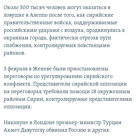
ПРИСОЕДИНЯЙТЕСЬ!
ПОБЕДИТЕЛЕЙ НЕ СУДЯТ?
Около 300 тысяч человек могут оказаться в
ловушке в Алеппо после того, как сирийские
КРЫМ.НЕПОКОРЕННЫЙ
правительственные войска, поддерживаемые
ELIFBE
российскими ударами с воздуха, продвинулись к
окраинам города, фактически отрезав пути
УКРАИНСКАЯ ПРОБЛЕМА КРЫМА
снабжения, контролируемых повстанцами
Все сайты RFE/RL
районов.
3 февраля в Женеве были приостановлены
переговоры по урегулированию сирийского
конфликта. Представители сирийской оппозиции
на переговорах требовали помощи 18 окруженным
районам Сирии, контролируемые представителями
оппозиции.
Накануне в Лондоне премьер-министр Турции
Ахмет Давутоглу обвинил Россию и других