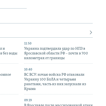
11:50
л и
Украина подтвердила удар по НПЗ в
я без воды
Ярославской области РФ – почти в 700
километрах от границы
10:40
ромное
ВС ВСУ: ночью войска РФ атаковали
Украину 100 БпЛА и четырьмя
ракетами, часть из них запускали из
Крыма
09:19
В Ярославле после массированной атаки