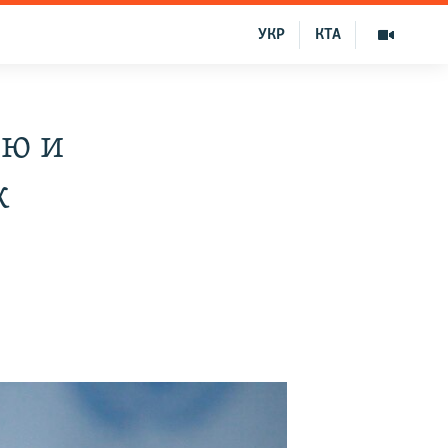
УКР
КТА
ию и
к