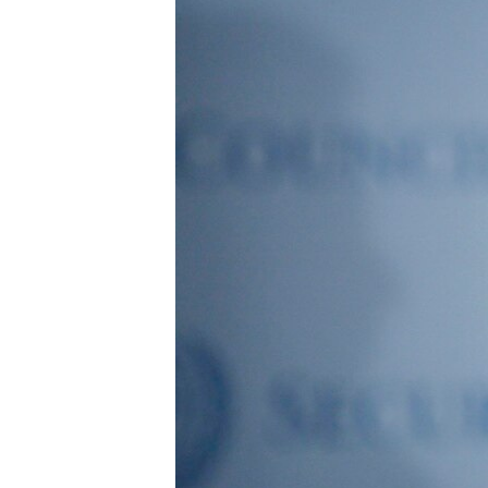
ПОБЕДИТЕЛЕЙ НЕ СУДЯТ?
КРЫМ.НЕПОКОРЕННЫЙ
ELIFBE
УКРАИНСКАЯ ПРОБЛЕМА КРЫМА