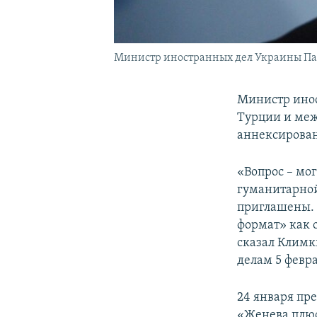
Министр иностранных дел Украины П
Министр инос
Турции и меж
аннексирован
«Вопрос – мо
гуманитарной
приглашены. 
формат» как о
сказал Климк
делам 5 февра
24 января пр
«Женева плюс