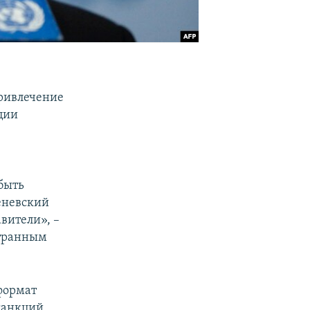
ривлечение
ции
быть
еневский
вители», –
странным
формат
санкций,