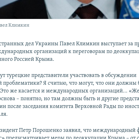
авел Климкин
транных дел Украины Павел Климкин выступает за п
дународных организаций к переговорам по деоккупа
ного Россией Крыма.
гут турецкие представители участвовать в обсуждении
 проблематики? Я считаю, что могут, что они должны 
Это же касается и международных организаций... «Ж
снова – понятно, но там должны быть и другие предста
ин после заседания комитета Верховной Рады по ино
ля.
езидент Петр Порошенко заявил, что международный 
» предусматривает меры по деоккупации Крыма – от 