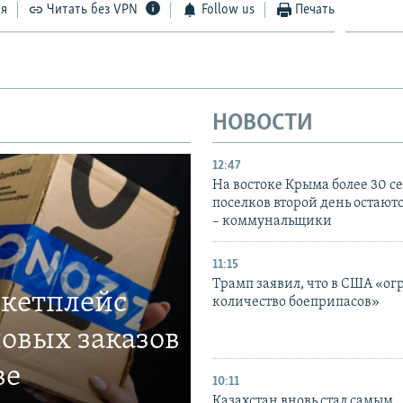
ся
Читать без VPN
Follow us
Печать
НОВОСТИ
12:47
На востоке Крыма более 30 се
поселков второй день остаютс
– коммунальщики
11:15
Трамп заявил, что в США «ог
ркетплейс
количество боеприпасов»
овых заказов
ве
10:11
Казахстан вновь стал самым