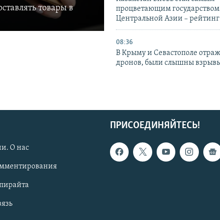
ставлять товары в
процветающим государством
Центральной Азии – рейтинг
08:36
В Крыму и Севастополе отраж
дронов, были слышны взрыв
ПРИСОЕДИНЯЙТЕСЬ!
и. О нас
омментирования
опирайта
вязь