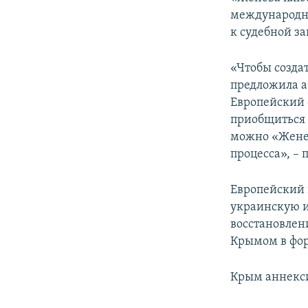
международно
к судебной з
«Чтобы созда
предложила а
Европейский 
приобщиться 
можно «Женев
процесса», –
Европейский 
украинскую и
восстановлен
Крымом в фор
Крым аннекси