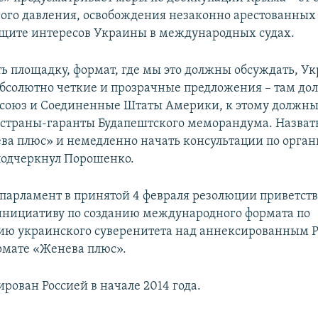
го давления, освобождения незаконно арестованных
ащите интересов Украины в международных судах.
ть площадку, формат, где мы это должны обсуждать, У
бсолютно четкие и прозрачные предложения – там до
союз и Соединенные Штаты Америки, к этому должн
страны-гаранты Будапештского меморандума. Назвать
а плюс» и немедленно начать консультации по орган
 подчеркнул Порошенко.
парламент в принятой 4 февраля резолюции приветств
нициативу по созданию международного формата по
ию украинского суверенитета над аннексированным 
мате «Женева плюс».
рован Россией в начале 2014 года.