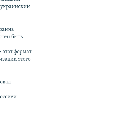
 украинский
краина
лжен быть
ы
 этот формат
изации этого
овал
Россией