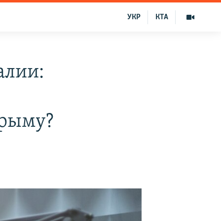
УКР
КТА
алии:
Крыму?