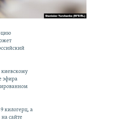
юцию
может
российский
о киевскому
е эфира
ксированном
9 килогерц, а
 на сайте