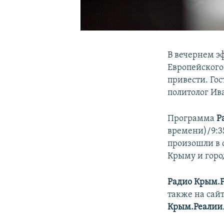
В вечернем э
Европейского
привести. Го
политолог Ив
Программа
Р
времени)/9:3
произошли в 
Крыму и горо
Радио Крым.
также на сай
Крым.Реалии