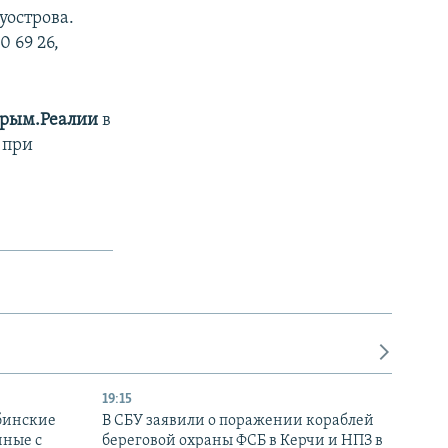
уострова.
 69 26,
рым.Реалии
в
 при
19:15
бинские
В СБУ заявили о поражении кораблей
нные с
береговой охраны ФСБ в Керчи и НПЗ в