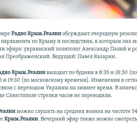
фире
Радио Крым.Реалии
обсуждают очередную резол
 парламента по Крыму и последствия, к которым она 
сти эфира: украинский политолог Александр Палий и 
ан Преображенский. Ведущий: Павел Казарин.
адио Крым.Реалии
выходит по будням в 8:35 и 18:30 (п
5 и 19:30 (по московскому времени). Изменения в сетк
связи с переходом Украины на зимнее время. В анне
де Севастополе стрелки часов не переводили.
Реалии
можно слушать на средних волнах на частоте 54
те
Крым.Реалии
. Вечерний эфир также можно смотреть
.