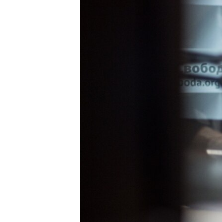
ПОБЕДИТЕЛЕЙ НЕ СУДЯТ?
КРЫМ.НЕПОКОРЕННЫЙ
ELIFBE
УКРАИНСКАЯ ПРОБЛЕМА КРЫМА