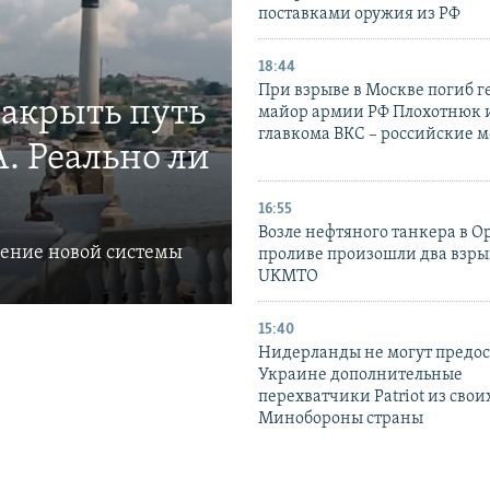
поставками оружия из РФ
18:44
При взрыве в Москве погиб г
закрыть путь
майор армии РФ Плохотнюк и
главкома ВКС – российские 
. Реально ли
16:55
Возле нефтяного танкера в 
ление новой системы
проливе произошли два взры
UKMTO
15:40
Нидерланды не могут предос
Украине дополнительные
перехватчики Patriot из своих
Минобороны страны