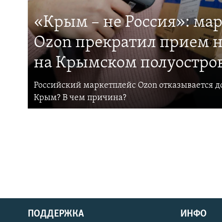
«Крым – не Россия»: ма
Ozon прекратил прием н
на Крымском полуостро
Российский маркетплейс Ozon отказывается до
Крым? В чем причина?
ПОДДЕРЖКА
ИНФО