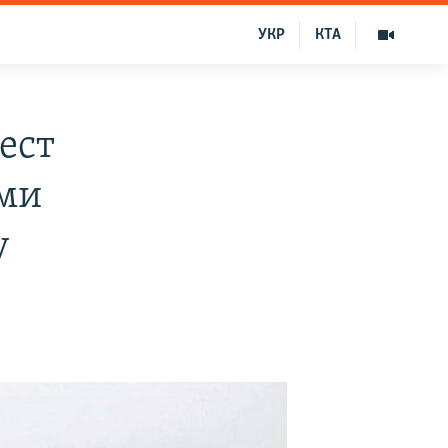
УКР
КТА
ест
ми
у