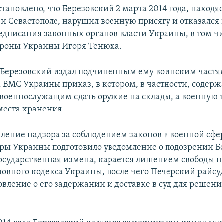
тановлено, что Березовский 2 марта 2014 года, находяс
и Севастополе, нарушил военную присягу и отказался
едписания законных органов власти Украины, в том чи
ороны Украины Игоря Тенюха.
ь Березовский издал подчиненным ему воинским частя
ВМС Украины приказ, в котором, в частности, содерж
 военнослужащим сдать оружие на склады, а военную 
места хранения.
вление надзора за соблюдением законов в военной сфе
ры Украины подготовило уведомление о подозрении Б
 (государственная измена, карается лишением свободы н
оловного кодекса Украины, после чего Печерский райсу
вление о его задержании и доставке в суд для решени