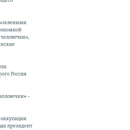
ющего
 «зелеными
втономной
 человечки»,
инские
так
рого Россия
человечки» –
 оккупации
года президент