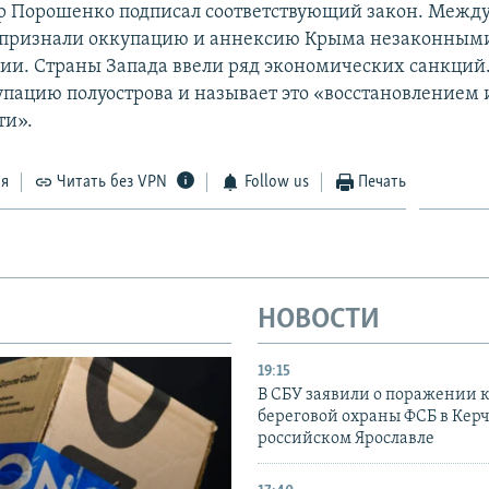
р Порошенко подписал соответствующий закон. Межд
 признали оккупацию и аннексию Крыма незаконными
сии. Страны Запада ввели ряд экономических санкций.
упацию полуострова и называет это «восстановлением
ти».
ся
Читать без VPN
Follow us
Печать
НОВОСТИ
19:15
В СБУ заявили о поражении 
береговой охраны ФСБ в Керч
российском Ярославле