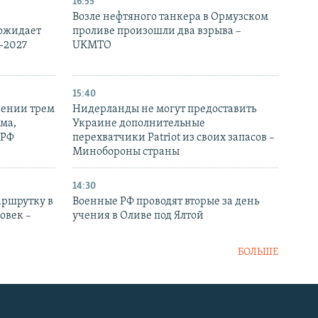
16:55
Возле нефтяного танкера в Ормузском
 ожидает
проливе произошли два взрыва –
-2027
UKMTO
15:40
рении трем
Нидерланды не могут предоставить
ма,
Украине дополнительные
 РФ
перехватчики Patriot из своих запасов –
Минобороны страны
14:30
аршрутку в
Военные РФ проводят вторые за день
овек –
учения в Оливе под Ялтой
БОЛЬШЕ