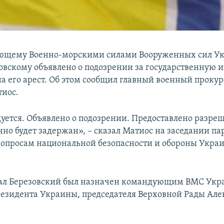
ющему Военно-морскими силами Вооруженных сил У
овскому объявлено о подозрении за государственную и
а его арест. Об этом сообщил главный военный проку
иос.
дуется. Объявлено о подозрении. Предоставлено разре
очно будет задержан», – сказал Матиос на заседании п
вопросам национальной безопасности и обороны Укра
ал Березовский был назначен командующим ВМС Укра
президента Украины, председателя Верховной Рады Ал