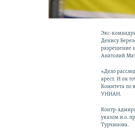
Экс-команду
Денису Берез
разрешение н
Анатолий Мат
«Дело рассле
арест. И он т
Комитета по 
УНИАН.
Контр-адмир
указом и.о. 
Турчинова.