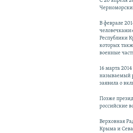
С 20 апреля 
Черноморским
В феврале 20
человечками»
Республики К
которых так
военные част
16 марта 2014
называемый р
заявила о вк
Позже презид
российские в
Верховная Ра
Крыма и Севас