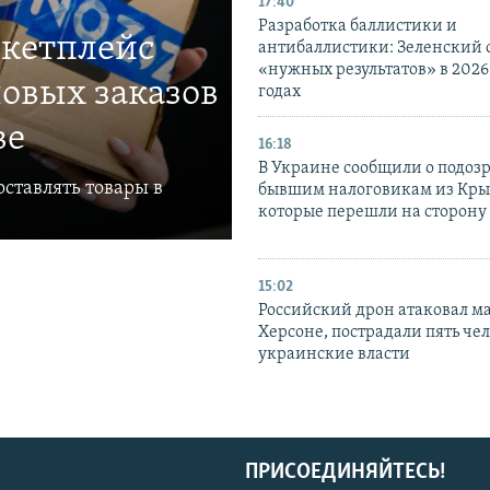
17:40
Разработка баллистики и
ркетплейс
антибаллистики: Зеленский
«нужных результатов» в 2026
овых заказов
годах
ве
16:18
В Украине сообщили о подоз
ставлять товары в
бывшим налоговикам из Кры
которые перешли на сторону
15:02
Российский дрон атаковал м
Херсоне, пострадали пять чел
украинские власти
ПРИСОЕДИНЯЙТЕСЬ!