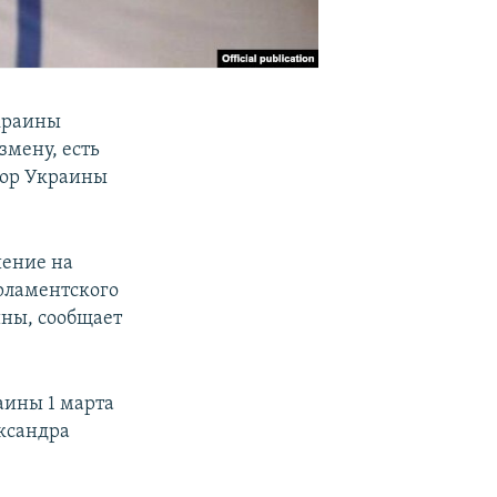
краины
змену, есть
рор Украины
шение на
арламентского
ины, сообщает
ины 1 марта
ександра