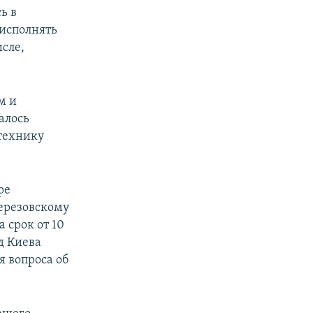
ь в
 исполнять
сле,
м и
алось
технику
ре
ерезовскому
а срок от 10
д Киева
я вопроса об