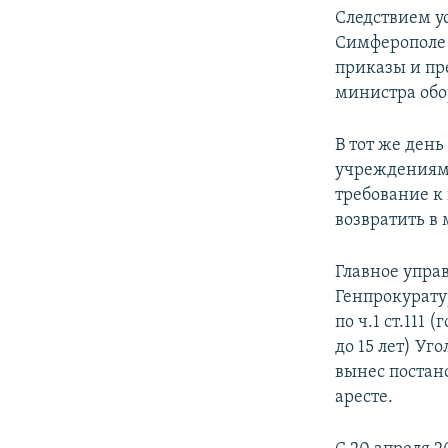
Следствием ус
Симферополе 
приказы и пр
министра об
В тот же ден
учреждениям 
требование к
возвратить в 
Главное упра
Генпрокурату
по ч.1 ст.111
до 15 лет) Уг
вынес постано
аресте.