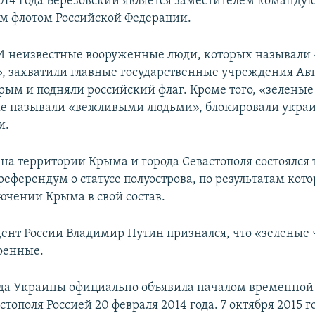
2014 года Березовский является заместителем команду
 флотом Российской Федерации.
14 неизвестные вооруженные люди, которых называли
, захватили главные государственные учреждения А
рым и подняли российский флаг. Кроме того, «зеленые
же называли «вежливыми людьми», блокировали укра
и.
 на территории Крыма и города Севастополя состоялся 
еферендум о статусе полуострова, по результатам кото
лючении Крыма в свой состав.
ент России Владимир Путин признался, что «зеленые 
оенные.
да Украины официально объявила началом временной
тополя Россией 20 февраля 2014 года. 7 октября 2015 