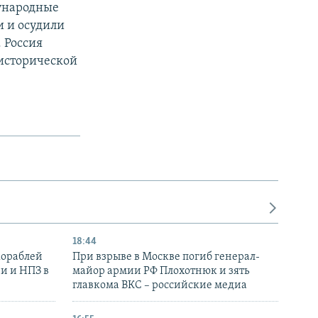
ународные
 и осудили
 Россия
 исторической
18:44
кораблей
При взрыве в Москве погиб генерал-
и и НПЗ в
майор армии РФ Плохотнюк и зять
главкома ВКС – российские медиа