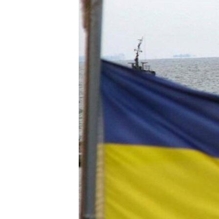
ПОБЕДИТЕЛЕЙ НЕ СУДЯТ?
КРЫМ.НЕПОКОРЕННЫЙ
ELIFBE
УКРАИНСКАЯ ПРОБЛЕМА КРЫМА