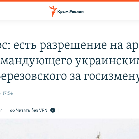
с: есть разрешение на ар
омандующего украински
ерезовского за госизмен
 17:54
ся
Читать без VPN