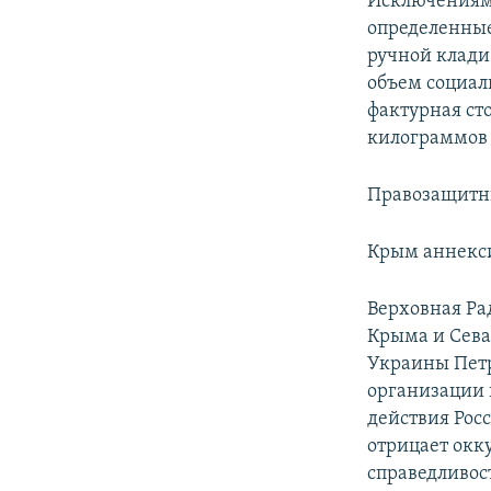
Исключениями
определенные 
ручной клад
объем социал
фактурная ст
килограммов 
Правозащит
Крым аннекси
Верховная Ра
Крыма и Севас
Украины Пет
организации
действия Рос
отрицает окк
справедливос