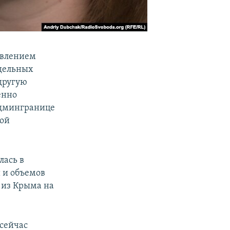
овлением
тдельных
 другую
енно
админгранице
ой
лась в
 и объемов
 из Крыма на
сейчас