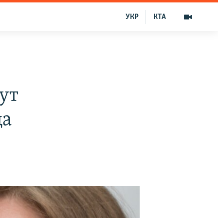
УКР
КТА
ут
ца