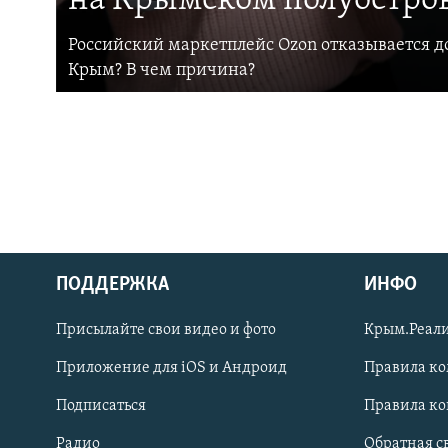
на Крымском полуостро
Российский маркетплейс Ozon отказывается до
Крым? В чем причина?
ПОДДЕРЖКА
ИНФО
Українською
Присылайте свои видео и фото
Крым.Реали
Qırımtatar
Приложение для iOS и Андроид
Правила к
Подписаться
Правила к
ПРИСОЕДИНЯЙТЕСЬ!
Радио
Обратная с