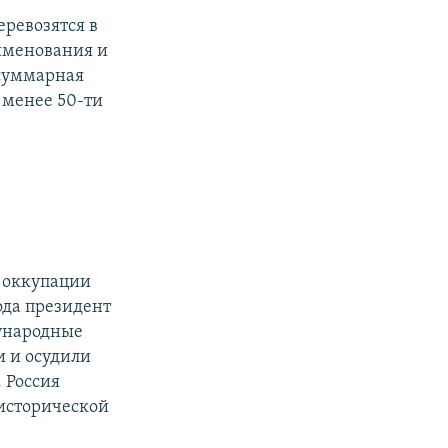
еревозятся в
именования и
суммарная
 менее 50-ти
 оккупации
года президент
ународные
 и осудили
 Россия
 исторической