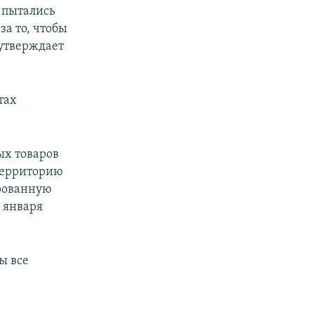
е пытались
за то, чтобы
 утверждает
тах
ых товаров
 территорию
рованную
5 января
ы все