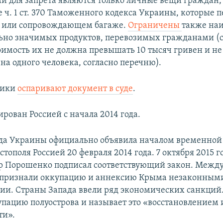
 для запрета являются только личные вещи граждан,
ч. 1 ст. 370 Таможенного кодекса Украины, которые п
и или сопровождающем багаже.
Ограничены
также на
ьно значимых продуктов, перевозимых гражданами (
оимость их не должна превышать 10 тысяч гривен и не
на одного человека, согласно перечню).
ники
оспаривают документ в суде
.
рован Россией с начала 2014 года.
да Украины официально объявила началом временной
тополя Россией 20 февраля 2014 года. 7 октября 2015 
р Порошенко подписал соответствующий закон. Межд
 признали оккупацию и аннексию Крыма незаконными
сии. Страны Запада ввели ряд экономических санкций.
упацию полуострова и называет это «восстановлением
ти».