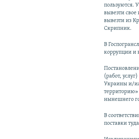
пользуются. 
вывезти свое 
вывезти из Кр
Скрипник.
В Госпогранс
коррупции и 
Постановлени
(работ, услу
Украины и/ил
территорию» б
нынешнего го
В соответств
поставки туд