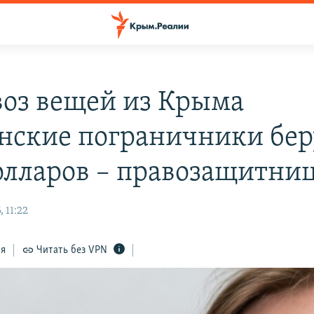
воз вещей из Крыма
нские пограничники бер
олларов – правозащитни
 11:22
ся
Читать без VPN