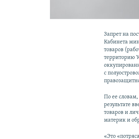
Запрет на по
Кабинета мин
товаров (раб
территорию У
оккупирован
с полуострово
правозащитно
По ее словам
результате в
товаров и ли
материк и об
«Это «потряс