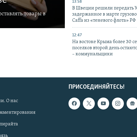
ве
13:58
В Швеции решили передать 
ставлять товары в
задержанное в марте грузово
Caffa из «теневого флота» РФ
12:47
На востоке Крыма более 30 се
поселков второй день остаютс
– коммунальщики
ПРИСОЕДИНЯЙТЕСЬ!
и. О нас
омментирования
опирайта
вязь