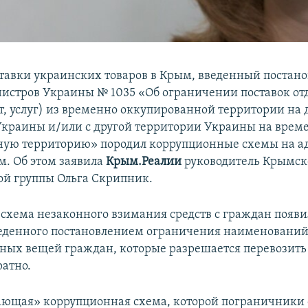
ставки украинских товаров в Крым, введенный постан
истров Украины № 1035 «Об ограничении поставок о
от, услуг) из временно оккупированной территории на
краины и/или с другой территории Украины на врем
ную территорию» породил коррупционные схемы на 
м. Об этом заявила
Крым.Реалии
руководитель Крымск
й группы Ольга Скрипник.
, схема незаконного взимания средств с граждан появи
веденного постановлением ограничения наименований
чных вещей граждан, которые разрешается перевозить
ратно.
ающая» коррупционная схема, которой пограничники 