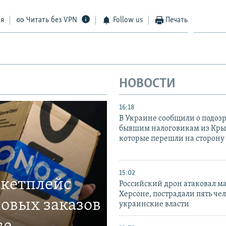
ся
Читать без VPN
Follow us
Печать
НОВОСТИ
16:18
В Украине сообщили о подоз
бывшим налоговикам из Кры
которые перешли на сторону
15:02
ркетплейс
Российский дрон атаковал м
Херсоне, пострадали пять чел
овых заказов
украинские власти