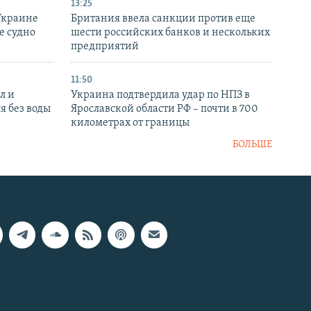
13:25
Украине
Британия ввела санкции против еще
е судно
шести российских банков и нескольких
предприятий
11:50
л и
Украина подтвердила удар по НПЗ в
я без воды
Ярославской области РФ – почти в 700
километрах от границы
БОЛЬШЕ