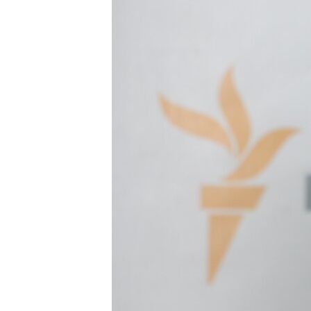
ПОБЕДИТЕЛЕЙ НЕ СУДЯТ?
КРЫМ.НЕПОКОРЕННЫЙ
ELIFBE
УКРАИНСКАЯ ПРОБЛЕМА КРЫМА