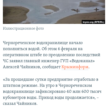
ПРИСОЕДИНЯЙТЕСЬ!
ПОБЕДИТЕЛЕЙ НЕ СУДЯТ?
КРЫМ.НЕПОКОРЕННЫЙ
ELIFBE
Иллюстрационное фото
УКРАИНСКАЯ ПРОБЛЕМА КРЫМА
Все сайты RFE/RL
Чернореченское водохранилище начало
пополняться водой. Об этом 6 февраля на
оперативном штабе по преодолению последствий
ЧС заявил главный инженер ГУП «Водоканал»
Алексей Чайников, сообщает
Крыминформ
.
«За прошедшие сутки предприятие отработало в
штатном режиме. На утро в Чернореченском
водохранилище зафиксировано 40 млн 600 тысяч
кубометров воды. Приход воды продолжается», –
сказал Чайников.