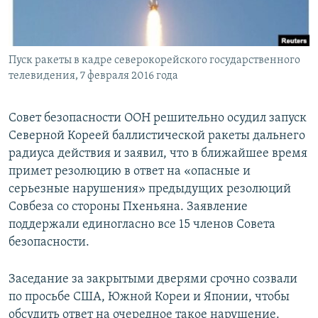
ПРИСОЕДИНЯЙТЕСЬ!
ПОБЕДИТЕЛЕЙ НЕ СУДЯТ?
КРЫМ.НЕПОКОРЕННЫЙ
Пуск ракеты в кадре северокорейского государственного
ELIFBE
телевидения, 7 февраля 2016 года
УКРАИНСКАЯ ПРОБЛЕМА КРЫМА
Все сайты RFE/RL
Совет безопасности ООН решительно осудил запуск
Северной Кореей баллистической ракеты дальнего
радиуса действия и заявил, что в ближайшее время
примет резолюцию в ответ на «опасные и
серьезные нарушения» предыдущих резолюций
Совбеза со стороны Пхеньяна. Заявление
поддержали единогласно все 15 членов Совета
безопасности.
Заседание за закрытыми дверями срочно созвали
по просьбе США, Южной Кореи и Японии, чтобы
обсудить ответ на очередное такое нарушение.