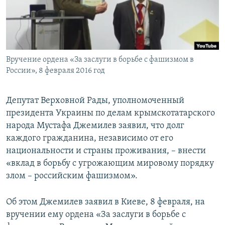
ПРИСОЕДИНЯЙТЕСЬ!
ПОБЕДИТЕЛЕЙ НЕ СУДЯТ?
КРЫМ.НЕПОКОРЕННЫЙ
ELIFBE
Вручение ордена «За заслуги в борьбе с фашизмом в
УКРАИНСКАЯ ПРОБЛЕМА КРЫМА
России», 8 февраля 2016 год
Все сайты RFE/RL
Депутат Верховной Рады, уполномоченный
президента Украины по делам крымскотатарского
народа Мустафа Джемилев заявил, что долг
каждого гражданина, независимо от его
национальности и страны проживания, – внести
«вклад в борьбу с угрожающим мировому порядку
злом – российским фашизмом».
Об этом Джемилев заявил в Киеве, 8 февраля, на
вручении ему ордена «За заслуги в борьбе с