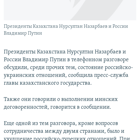
ПРИСОЕДИНЯЙТЕСЬ!
ПОБЕДИТЕЛЕЙ НЕ СУДЯТ?
КРЫМ.НЕПОКОРЕННЫЙ
Президенты Казахстана Нурсултан Назарбаев и России
ELIFBE
Владимир Путин
УКРАИНСКАЯ ПРОБЛЕМА КРЫМА
Все сайты RFE/RL
Президенты Казахстана Нурсултан Назарбаев и
России Владимир Путин в телефонном разговоре
обсудили, среди прочих тем, состояние российско-
украинских отношений, сообщила пресс-служба
главы казахстанского государства.
Также они говорили о выполнении минских
договоренностей, говорится в сообщении.
Еще одной из тем разговора, кроме вопросов
сотрудничества между двумя странами, было и
ухудшение российско-турецких отношений. При