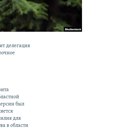
тит делегация
рочное
зита
бластной
ерсин был
ляется
илия для
ва в области