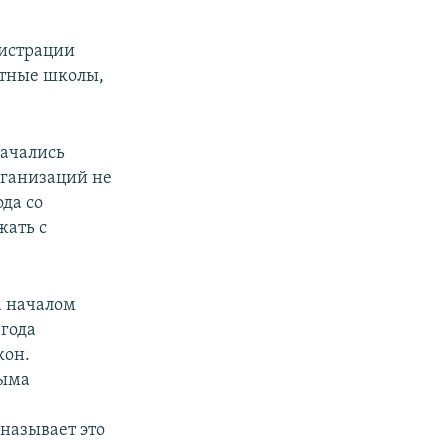
нистрации
стные школы,
начались
рганизаций не
да со
жать с
а началом
 года
кон.
рыма
называет это