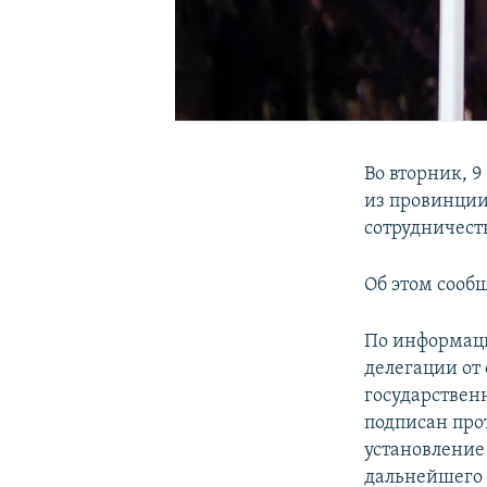
Во вторник, 9
из провинции
сотрудничеств
Об этом сооб
По информаци
делегации от
государстве
подписан про
установление
дальнейшего 