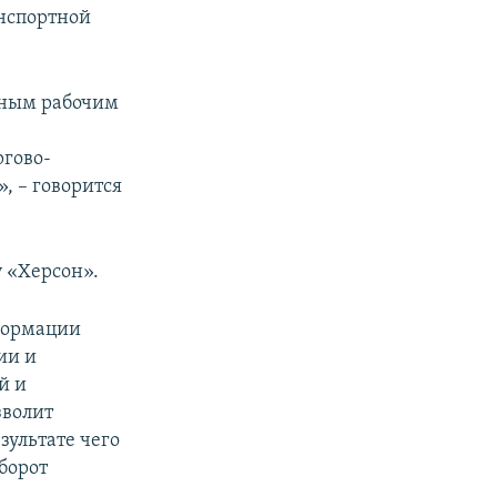
анспортной
ечным рабочим
гово-
, – говорится
у «Херсон».
нформации
ии и
й и
зволит
зультате чего
борот