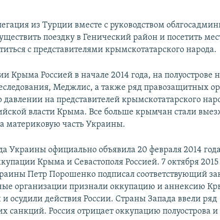
елегация из Турции вместе с руководством облгосадми
уществить поездку в Генический район и посетить ме
етиться с представителями крымскотатарского народа.
ии Крыма Россией в начале 2014 года, на полуострове 
еследования, Меджлис, а также ряд правозащитных о
 о давлении на представителей крымскотатарского наро
ийской власти Крыма. Все больше крымчан стали выез
на материковую часть Украины.
да Украины официально объявила 20 февраля 2014 год
купации Крыма и Севастополя Россией. 7 октября 2015
раины Петр Порошенко подписал соответствующий за
ые организации признали оккупацию и аннексию К
и осудили действия России. Страны Запада ввели ряд
х санкций. Россия отрицает оккупацию полуострова и 