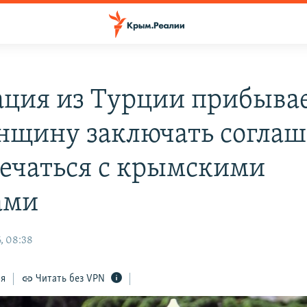
ация из Турции прибывае
нщину заключать согла
речаться с крымскими
ами
, 08:38
ся
Читать без VPN