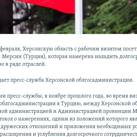
 февраля, Херсонскую область с рабочим визитом посе
 Мерсин (Турция), которая намерена наладить долгос
о в ряде отраслей.
щает пресс-служба Херсонской облгосадминистрации.
и пресс-службы, в ноябре прошлого года, во время ви
 облгосадминистрации в Турцию, между Херсонской о
нной администрацией и Администрацией провинции М
токол о намерениях, одним из положений которого яв
 дружеских отношений и приложения необходимых ус
расширения и углубления долгосрочного сотрудничест