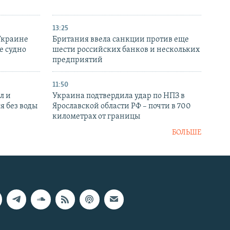
13:25
Украине
Британия ввела санкции против еще
е судно
шести российских банков и нескольких
предприятий
11:50
л и
Украина подтвердила удар по НПЗ в
я без воды
Ярославской области РФ – почти в 700
километрах от границы
БОЛЬШЕ