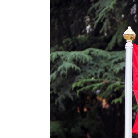
ПОБЕДИТЕЛЕЙ НЕ СУДЯТ?
КРЫМ.НЕПОКОРЕННЫЙ
ELIFBE
УКРАИНСКАЯ ПРОБЛЕМА КРЫМА