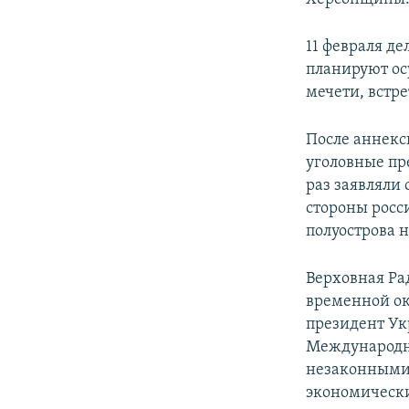
11 февраля д
планируют ос
мечети, встр
После аннекс
уголовные пр
раз заявляли
стороны росс
полуострова 
Верховная Ра
временной ок
президент Ук
Международн
незаконными 
экономически