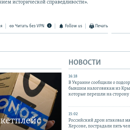
нием исторической справедливости».
ся
Читать без VPN
Follow us
Печать
НОВОСТИ
16:18
В Украине сообщили о подоз
бывшим налоговикам из Кры
которые перешли на сторону
15:02
ркетплейс
Российский дрон атаковал м
Херсоне, пострадали пять чел