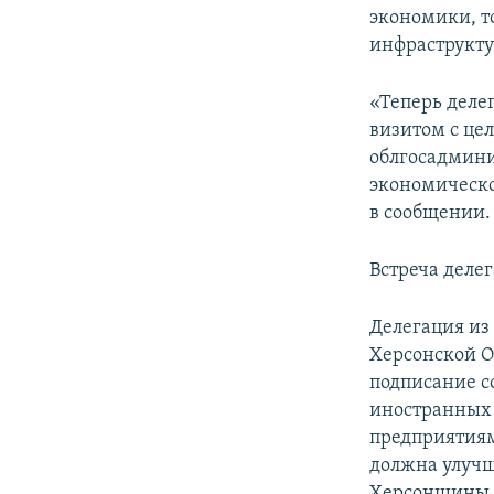
экономики, т
инфраструкту
«Теперь деле
визитом с це
облгосадмини
экономическо
в сообщении.
Встреча деле
Делегация из
Херсонской О
подписание с
иностранных 
предприятиям
должна улучш
Херсонщины