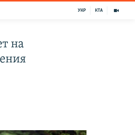
УКР
КТА
т на
шения